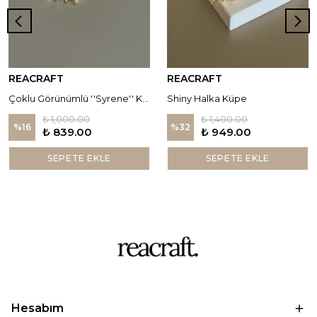
REACRAFT
REACRAFT
Çoklu Görünümlü ''Syrene'' Küpe
Shiny Halka Küpe
₺ 1,000.00
₺ 1,400.00
%
16
%
32
₺ 839.00
₺ 949.00
SEPETE EKLE
SEPETE EKLE
Hesabım