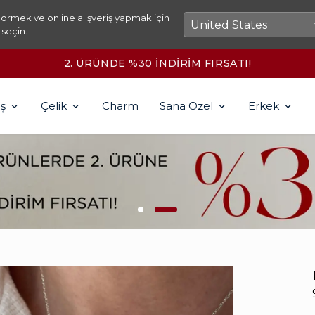
örmek ve online alışveriş yapmak için
 seçin.
2500₺ ÜZERİ KARGO ÜCRETSİZ!
ş
Çelik
Charm
Sana Özel
Erkek