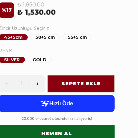
₺ 1,850.00
%
17
₺ 1,530.00
Zincir Uzunluğu Seçiniz
45+5cm
50+5 cm
55+5 cm
RENK
SILVER
GOLD
SEPETE EKLE
HEMEN AL