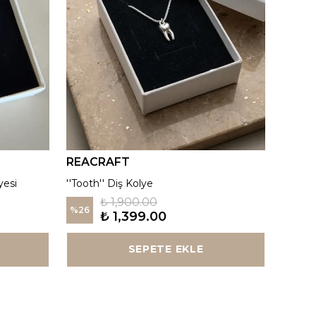
REACRAFT
REAC
yesi
''Tooth'' Diş Kolye
Kutup Y
₺ 1,900.00
%
26
%
26
₺ 1,399.00
SEPETE EKLE