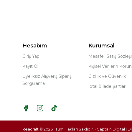
Hesabım
Kurumsal
Giriş Yap
Mesafeli Satış Sözle
Kayıt Ol
Kişisel Verilerin Koru
Üyeliksiz Alışveriş Sipariş
Gizlilik ve Güvenlik
Sorgulama
İptal & İade Şartları
Reacraft © 2026 | Tüm Hakları Saklıdır. • Captain Digital |
Di