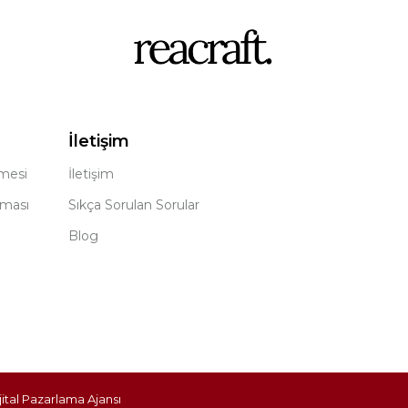
İletişim
şmesi
İletişim
nması
Sıkça Sorulan Sorular
Blog
jital Pazarlama Ajansı