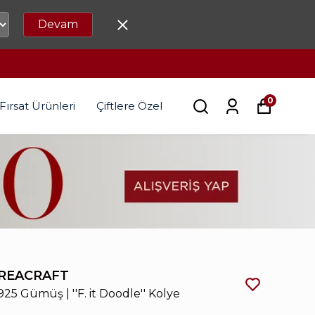
Devam
0
Fırsat Ürünleri
Çiftlere Özel
REACRAFT
925 Gümüş | ''F. it Doodle'' Kolye