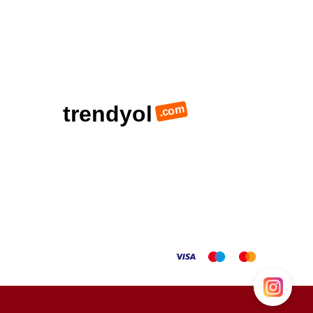
trendyol
.com