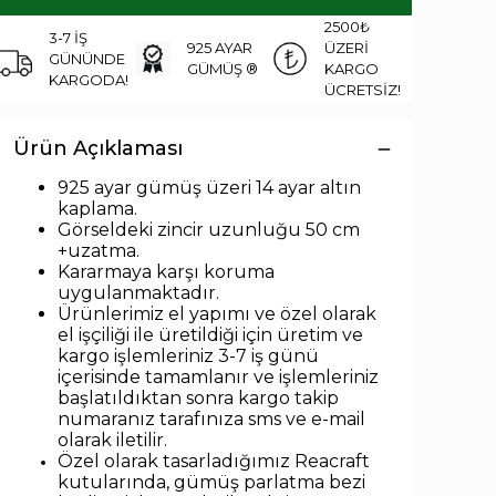
2500₺
3-7 İŞ
925 AYAR
ÜZERİ
GÜNÜNDE
GÜMÜŞ ®
KARGO
KARGODA!
ÜCRETSİZ!
Ürün Açıklaması
925 ayar gümüş üzeri 14 ayar altın
kaplama.
Görseldeki zincir uzunlu
ğu 50 cm
+uzatma.
Kararmaya karşı koruma
uygulanmaktadır.
Ürünlerimiz el yapımı ve özel olarak
el işçiliği ile üretildiği için üretim ve
kargo işlemleriniz 3-7 iş günü
içerisinde tamamlanır ve işlemleriniz
başlatıldıktan sonra kargo takip
numaranız tarafınıza sms ve e-mail
olarak iletilir.
Özel olarak tasarladığımız Reacraft
kutularında,
gümüş parlatma bezi