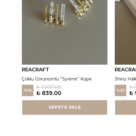
REACRAFT
REACRA
925 Gümüş | Kırmızı ''Aurora'' Madalyon Kolye
Çoklu Görünümlü ''Syrene'' Küpe
Shiny Hal
₺ 1,000.00
₺ 
%
16
%
32
₺ 839.00
₺ 
SEPETE EKLE