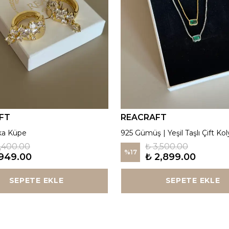
FT
REACRAFT
ka Küpe
925 Gümüş | Yeşil Taşlı Çift Kol
1,400.00
₺ 3,500.00
%
17
949.00
₺ 2,899.00
SEPETE EKLE
SEPETE EKLE