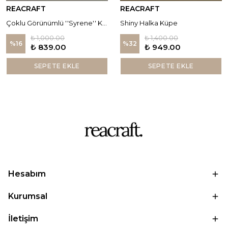
REACRAFT
REACRAFT
Çoklu Görünümlü ''Syrene'' Küpe
Shiny Halka Küpe
₺ 1,000.00
₺ 1,400.00
%
16
%
32
₺ 839.00
₺ 949.00
SEPETE EKLE
SEPETE EKLE
Hesabım
Kurumsal
İletişim