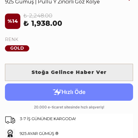
925 Gümüş | Pullu Y Zincirli Göz Kolye
₺ 2,248.00
%
14
₺ 1,938.00
RENK
GOLD
Stoğa Gelince Haber Ver
3-7 İŞ GÜNÜNDE KARGODA!
925 AYAR GÜMÜŞ ®