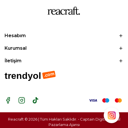
Hesabım
Kurumsal
İletişim
trendyol
.com
Reacraft © 2026 | Tüm Hakları Saklıdır. • Captain Digital |
Dijital
Pazarlama Ajansı