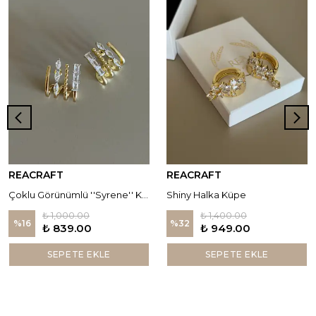
REACRAFT
REACRAFT
Çoklu Görünümlü ''Syrene'' Küpe
Shiny Halka Küpe
₺ 1,000.00
₺ 1,400.00
%
16
%
32
₺ 839.00
₺ 949.00
SEPETE EKLE
SEPETE EKLE