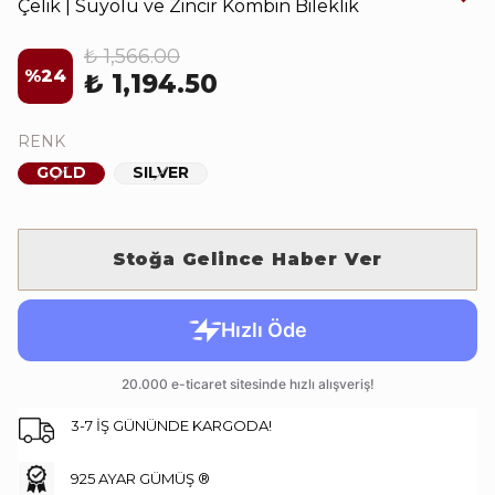
Çelik | Suyolu ve Zincir Kombin Bileklik
₺ 1,566.00
%
24
₺ 1,194.50
RENK
GOLD
SILVER
Stoğa Gelince Haber Ver
3-7 İŞ GÜNÜNDE KARGODA!
925 AYAR GÜMÜŞ ®