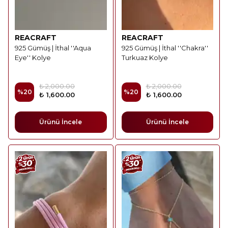
REACRAFT
REACRAFT
925 Gümüş | İthal ''Aqua
925 Gümüş | İthal ''Chakra''
Eye'' Kolye
Turkuaz Kolye
₺ 2,000.00
₺ 2,000.00
%
20
%
20
₺ 1,600.00
₺ 1,600.00
Ürünü İncele
Ürünü İncele