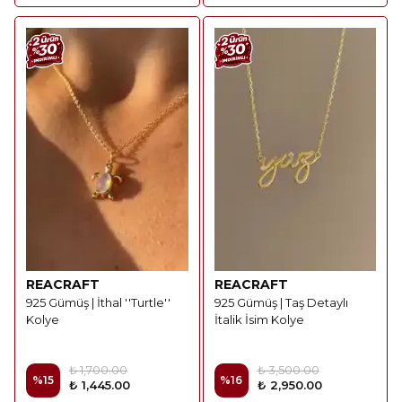
REACRAFT
REACRAFT
925 Gümüş | İthal ''Turtle''
925 Gümüş | Taş Detaylı
Kolye
İtalik İsim Kolye
₺ 1,700.00
₺ 3,500.00
%
15
%
16
₺ 1,445.00
₺ 2,950.00