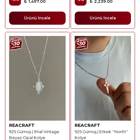
₺ 1,497.00
₺ 2,239.00
Ürünü İncele
Ürünü İncele
REACRAFT
REACRAFT
925 Gümüş | İthal Vintage
925 Gümüş | Erkek ''North''
Beyaz Opal Kolye
Kolye