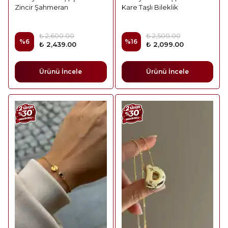
Zincir Şahmeran
Kare Taşlı Bileklik
₺ 2,600.00
₺ 2,500.00
%
6
%
16
₺ 2,439.00
₺ 2,099.00
Ürünü İncele
Ürünü İncele