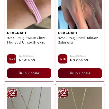
REACRAFT
REACRAFT
925 Gümüş | ''Rose Glow''
925 Gümüş | Mavi Turkuaz
Mıknatıslı Unisex Bileklik
Şahmeran
₺ 1,797.00
₺ 2,397.00
%
21
%
16
₺ 1,414.00
₺ 2,009.00
Ürünü İncele
Ürünü İncele