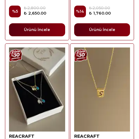
₺ 2,800.00
₺ 2,050.00
%
5
%
14
₺ 2,650.00
₺ 1,760.00
Ürünü İncele
Ürünü İncele
REACRAFT
REACRAFT