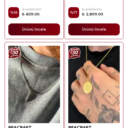
₺ 1,000.00
₺ 3,500.00
%
16
%
17
₺ 839.00
₺ 2,899.00
Ürünü İncele
Ürünü İncele
REACRAFT
REACRAFT