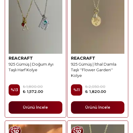
REACRAFT
REACRAFT
925 Gümüş | Doğum Ayı
925 Gümüş | İthal Damla
Taşlı Harf Kolye
Taşlı ''Flower Garden''
Kolye
₺ 1,800.00
₺ 2,050.00
%
13
%
11
₺ 1,572.00
₺ 1,820.00
Ürünü İncele
Ürünü İncele