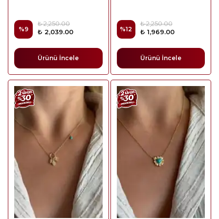
₺ 2,250.00
₺ 2,250.00
%
9
%
12
₺ 2,039.00
₺ 1,969.00
Ürünü İncele
Ürünü İncele