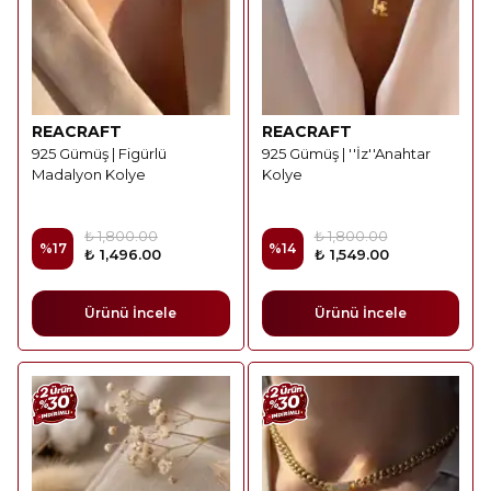
REACRAFT
REACRAFT
925 Gümüş | Figürlü
925 Gümüş | ''İz''Anahtar
Madalyon Kolye
Kolye
₺ 1,800.00
₺ 1,800.00
%
17
%
14
₺ 1,496.00
₺ 1,549.00
Ürünü İncele
Ürünü İncele