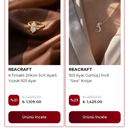
REACRAFT
REACRAFT
6 Tırnaklı Zirkon 3crt Ayarlı
925 Ayar Gümüş | İncili
Yüzük 925 Ayar
''Sea'' Kolye
₺ 1,400.00
₺ 1,850.00
%
21
%
23
₺ 1,109.00
₺ 1,425.00
Ürünü İncele
Ürünü İncele