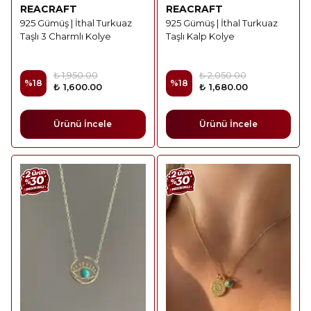
REACRAFT
REACRAFT
925 Gümüş | İthal Turkuaz
925 Gümüş | İthal Turkuaz
Taşlı 3 Charmlı Kolye
Taşlı Kalp Kolye
₺ 1,950.00
₺ 2,050.00
%
18
%
18
₺ 1,600.00
₺ 1,680.00
Ürünü İncele
Ürünü İncele