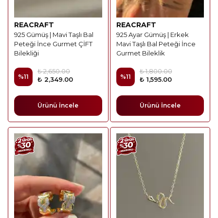
REACRAFT
REACRAFT
925 Gümüş | Mavi Taşlı Bal
925 Ayar Gümüş | Erkek
Peteği İnce Gurmet ÇİFT
Mavi Taşlı Bal Peteği İnce
Bilekliği
Gurmet Bileklik
₺ 2,650.00
₺ 1,800.00
%
11
%
11
₺ 2,349.00
₺ 1,595.00
Ürünü İncele
Ürünü İncele