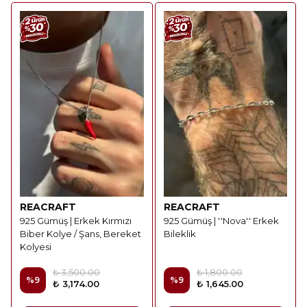
REACRAFT
REACRAFT
925 Gümüş | Erkek Kırmızı
925 Gümüş | ''Nova'' Erkek
Biber Kolye / Şans, Bereket
Bileklik
Kolyesi
₺ 3,500.00
₺ 1,800.00
%
9
%
9
₺ 3,174.00
₺ 1,645.00