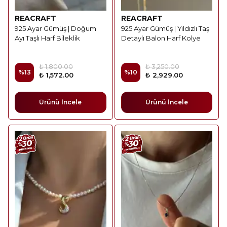
REACRAFT
REACRAFT
925 Ayar Gümüş | Doğum
925 Ayar Gümüş | Yıldızlı Taş
Ayı Taşlı Harf Bileklik
Detaylı Balon Harf Kolye
₺ 1,800.00
₺ 3,250.00
%
13
%
10
₺ 1,572.00
₺ 2,929.00
Ürünü İncele
Ürünü İncele