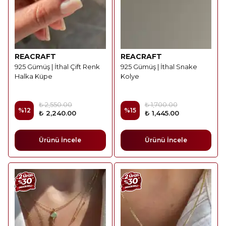
REACRAFT
REACRAFT
925 Gümüş | İthal Çift Renk
925 Gümüş | İthal Snake
Halka Küpe
Kolye
₺ 2,550.00
₺ 1,700.00
%
12
%
15
₺ 2,240.00
₺ 1,445.00
Ürünü İncele
Ürünü İncele