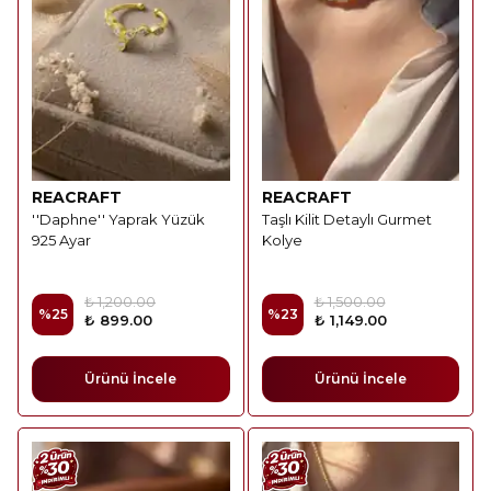
REACRAFT
REACRAFT
''Daphne'' Yaprak Yüzük
Taşlı Kilit Detaylı Gurmet
925 Ayar
Kolye
₺ 1,200.00
₺ 1,500.00
%
25
%
23
₺ 899.00
₺ 1,149.00
Ürünü İncele
Ürünü İncele