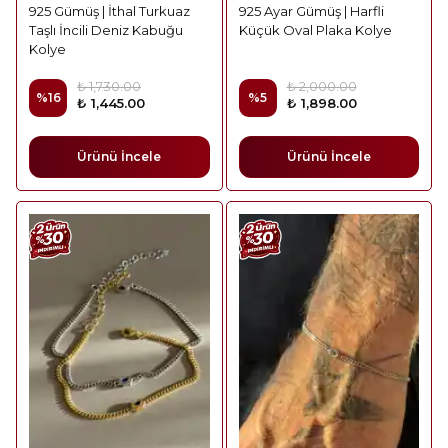
925 Gümüş | İthal Turkuaz
925 Ayar Gümüş | Harfli
Taşlı İncili Deniz Kabuğu
Küçük Oval Plaka Kolye
Kolye
₺ 1,730.00
₺ 2,000.00
%
16
%
5
₺ 1,445.00
₺ 1,898.00
Ürünü İncele
Ürünü İncele