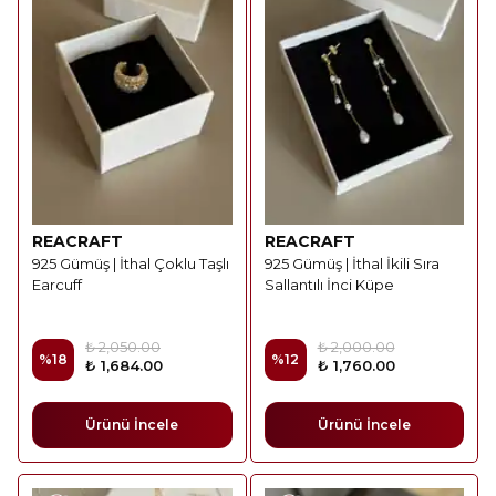
REACRAFT
REACRAFT
925 Gümüş | İthal Çoklu Taşlı
925 Gümüş | İthal İkili Sıra
Earcuff
Sallantılı İnci Küpe
₺ 2,050.00
₺ 2,000.00
%
18
%
12
₺ 1,684.00
₺ 1,760.00
Ürünü İncele
Ürünü İncele