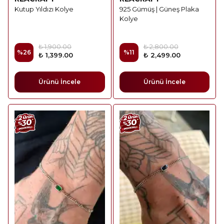
Kutup Yıldızı Kolye
925 Gümüş | Güneş Plaka
Kolye
₺ 1,900.00
₺ 2,800.00
%
26
%
11
₺ 1,399.00
₺ 2,499.00
Ürünü İncele
Ürünü İncele