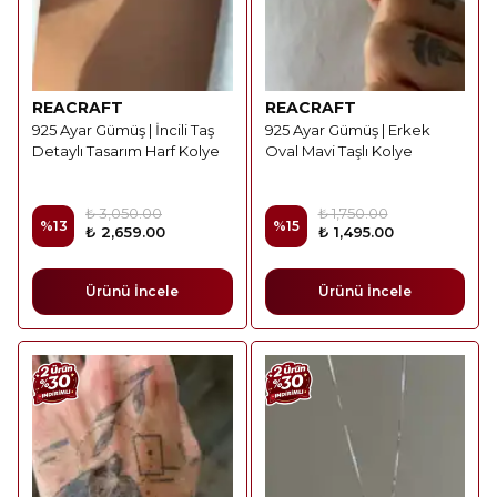
REACRAFT
REACRAFT
925 Ayar Gümüş | İncili Taş
925 Ayar Gümüş | Erkek
Detaylı Tasarım Harf Kolye
Oval Mavi Taşlı Kolye
₺ 3,050.00
₺ 1,750.00
%
13
%
15
₺ 2,659.00
₺ 1,495.00
Ürünü İncele
Ürünü İncele