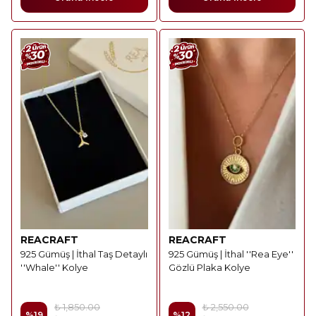
REACRAFT
REACRAFT
925 Gümüş | İthal Taş Detaylı
925 Gümüş | İthal ''Rea Eye''
''Whale'' Kolye
Gözlü Plaka Kolye
₺ 1,850.00
₺ 2,550.00
%
19
%
12