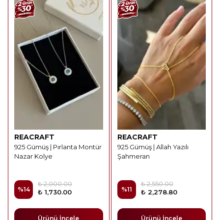
REACRAFT
REACRAFT
925 Gümüş | Pırlanta Montür
925 Gümüş | Allah Yazılı
Nazar Kolye
Şahmeran
₺ 2,000.00
₺ 2,550.00
%
14
%
11
₺ 1,730.00
₺ 2,278.80
Ürünü İncele
Ürünü İncele