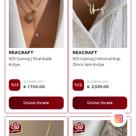
REACRAFT
REACRAFT
925 Gümüş | İthal Balık
925 Gümüş | Minimal Küp
Kolye
Zincir İsim Kolye
₺ 1,950.00
₺ 2,900.00
%
13
%
12
₺ 1,702.00
₺ 2,539.00
Ürünü İncele
Ürünü İncele