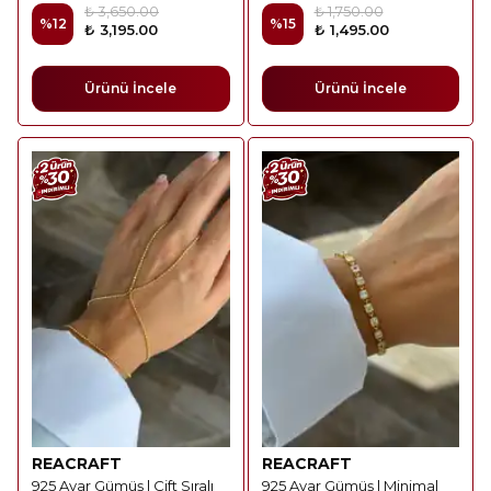
₺ 3,650.00
₺ 1,750.00
%
12
%
15
₺ 3,195.00
₺ 1,495.00
Ürünü İncele
Ürünü İncele
REACRAFT
REACRAFT
925 Ayar Gümüş | Çift Sıralı
925 Ayar Gümüş | Minimal