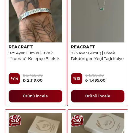
REACRAFT
REACRAFT
925 Ayar Gümüş | Erkek
925 Ayar Gümüş | Erkek
''Nomad'' Kelepçe Bileklik
Dikdörtgen Yeşil Taşlı Kolye
₺ 2,450.00
₺ 1,750.00
%
14
%
15
₺ 2,119.00
₺ 1,495.00
Ürünü İncele
Ürünü İncele