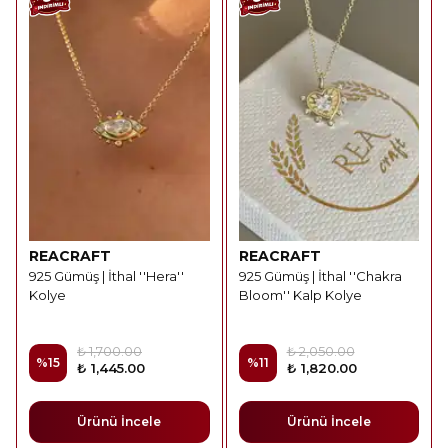
REACRAFT
REACRAFT
925 Gümüş | İthal ''Hera''
925 Gümüş | İthal ''Chakra
Kolye
Bloom'' Kalp Kolye
₺ 1,700.00
₺ 2,050.00
%
15
%
11
₺ 1,445.00
₺ 1,820.00
Ürünü İncele
Ürünü İncele