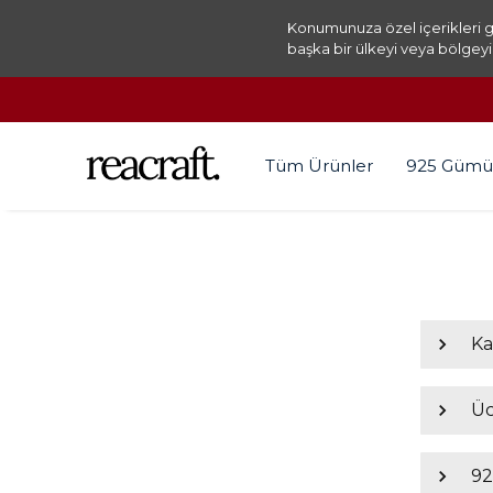
Konumunuza özel içerikleri g
başka bir ülkeyi veya bölgeyi
Tüm Ürünler
925 Gümü
K
Üc
92