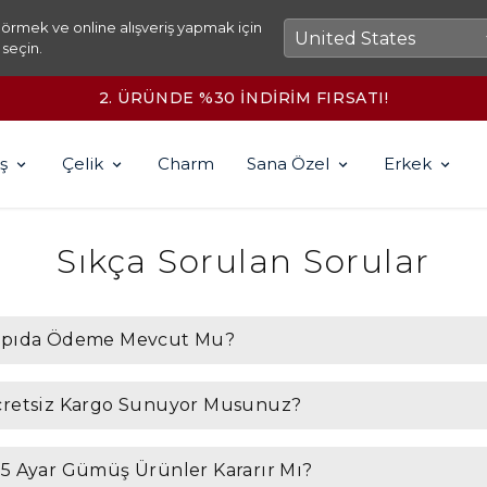
örmek ve online alışveriş yapmak için
 seçin.
2. ÜRÜNDE %30 İNDİRİM FIRSATI!
ş
Çelik
Charm
Sana Özel
Erkek
Sıkça Sorulan Sorular
apıda Ödeme Mevcut Mu?
retsiz Kargo Sunuyor Musunuz?
5 Ayar Gümüş Ürünler Kararır Mı?