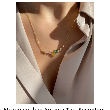
aksesuar hem de duyguları, anıları ve özel
bağları simgeleyen değerli hediyelerdir.
Zamansız, herkesin kullanıp sevebileceği bir
hediye olan takılar doğum günleri için
mükemmeldir. Bu hediyeyi eşinize,
annenize, babanıza, arkadaşınıza ya da
hayatınızdaki değerli insana alabilir bir
ömür boyu saklayacağı anlamlı bir hatıra
oluşturabilirsiniz.
Mezuniyet İçin Anlamlı Takı Seçimleri