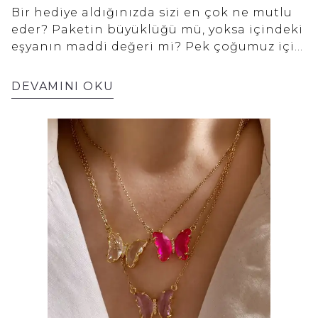
Bir hediye aldığınızda sizi en çok ne mutlu
eder? Paketin büyüklüğü mü, yoksa içindeki
eşyanın maddi değeri mi? Pek çoğumuz için
cevap aslında çok daha derinlerdedir. Bir
hediyeyi unutulmaz kılan, ona yüklenen
DEVAMINI OKU
düşünce, harcanan emek ve taşıdığı
anlamdır. İşte bu noktada kişiye özel
tasarlanmış takılar, diğer tüm
seçeneklerden ayrı bir yerde durur. Onlar
sadece birer aksesuar değildir. Her biri,
parmak izi gibi eşsiz, bir anı gibi değerli ve
bir hikaye gibi ölümsüzdür.