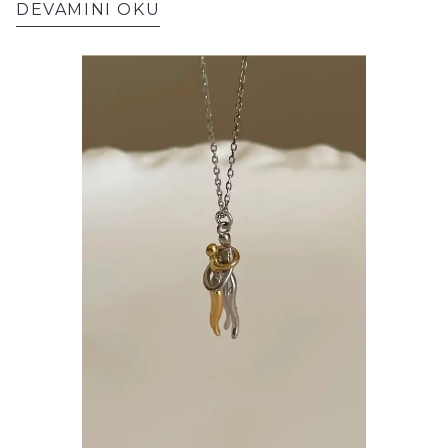
ve mümkünse her taktığında sizi
DEVAMINI OKU
hatırlatacağı bir şey olması gerekir. O
yüzden Sevgililer Günü’nde en iyi hediyeler
genelde iki özellik taşır: Günlük hayatta
kolayca kullanılabilirler. Küçük bir detayla
kişiye özel hissettirirler. 1) Figaro Bileklik:
Şık ama sade sevenlere Figaro zincir, klasik
zincir formunun daha karakterli hali gibi
düşünülebilir: halkalar aynı değildir; belli
aralıklarla farklı boyutlar tekrar eder. Bu
küçük ritim, bilekliğe “düz zincir”e göre
daha stil sahibi bir hava verir. Figaro
bileklik seçim nedeni: Yaş ve stil bağımsız:
Hem minimalist giyinen, hem daha iddialı
giyinen erkeklerde uyum yakalar. Saatle iyi
gider: Saat takmayı seven erkeklerde Figaro
bileklik, bilekte “tamamlayıcı parça” gibi
durur. Günlük kullanımda şık kalır: Abartılı
olmadığı için işe, toplantıya, günlük hayata