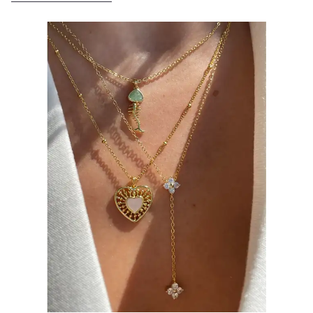
küçük ama anlamlı bir ödül olabilir. Ancak
hali, bir mekânın çizimi (ilk tanıştığınız kafe,
takılar ne kadar kaliteli olursa olsun, doğru
ilk tatil yaptığınız yer), hatta bir cümleyi
bakım yapılmadığında zamanla parlaklığını
minimal çizgilerle anlatan bir tasarım…
kaybedebilir, yüzeyinde çizikler oluşabilir
Bunlar doğrudan anıya dokunur. Hediye
veya kararma görülebilir. Günlük kullanımda
konuşur: “Ben bunun için zaman ayırdım”
su, ter, parfüm, güneş ışığı ve hatta saklama
hissi verir. Hediye fikrini daha da özel
koşulları bile takılarınızın ömrünü
yapmak için 3 öneri: Tasarımın altına çok
etkileyebilir. Bu yüzden, takılarınızı uzun
kısa bir tarih (tanışma tarihi gibi) eklemek
yıllar boyunca ilk günkü ışıltısıyla
Tek kelimelik bir imza (ör. “Biz”) İlk
kullanabilmek için birkaç basit ama etkili
öpüştüğünüz yerin koordinatları (koordinat
bakım alışkanlığı edinmek çok önemlidir.
kolye) Model / Stil Hediye Alınacak Kişi Tipi
Figaro / Gurmet Figaro Klasik ama şık stilleri
sevenler Kelepçe (Nomad) Modern, temiz ve
güçlü duruş isteyenler Double Link Detay
seven, farklılık arayanlar Biber Figürlü Kolye
Senin için en iyisini diliyorum şans ve enerji
getiren Doğum Ayı Taşlı (Tekli / Çift) Anlamı
olan, düşünceli hediye arayanlar Şimşek