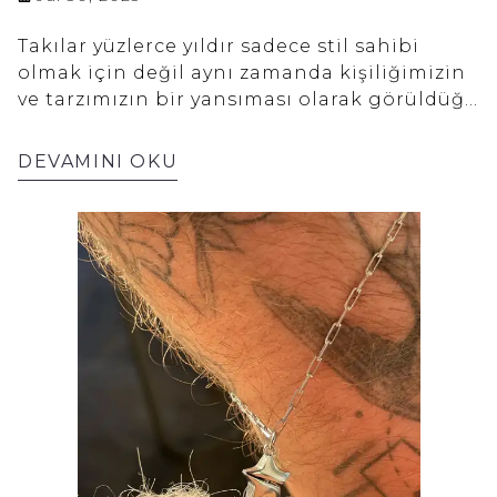
Takılar yüzlerce yıldır sadece stil sahibi
olmak için değil aynı zamanda kişiliğimizin
ve tarzımızın bir yansıması olarak görüldüğü
için takılmıştır. Bu yansımayı astrolojinin
ışığında inceleyerek derinlere ineceğiz.
DEVAMINI OKU
Burçlara göre takı seçimi sadece estetik
zevklerinizi değil, aynı zamanda yıldız
haritanızın size sunduğu enerjileri de göz
önünde bulundurarak benzersiz bir stil
yaratma fırsatı sunar. Her burcun kendine
özgü bir karakteri, yönetici gezegeni ve
elementi vardır. Bu özellikler size en uygun
metallerden taşlara hatta takıların
tasarımına kadar yol gösterici bir roldedir.
Bu yazıda enerjik ve cesur koçun ruhundan
mistik ve romantik balık burcunun
duruşuna kadar her burcun takı