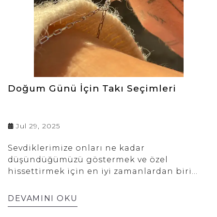
seçimindeki ayrıntıları keşfedeceksiniz.
Burcunuza uygun takıyla hem tarzınızı hem
ruhunuzu tamamlayın!
Doğum Günü İçin Takı Seçimleri
Jul 29, 2025
Sevdiklerimize onları ne kadar
düşündüğümüzü göstermek ve özel
hissettirmek için en iyi zamanlardan biri
doğum günleridir. Doğru hediyeyi seçerek
bu özel günü daha da anlamlı kılabilirsiniz.
DEVAMINI OKU
Takılar hem kombini tamamlayan birer