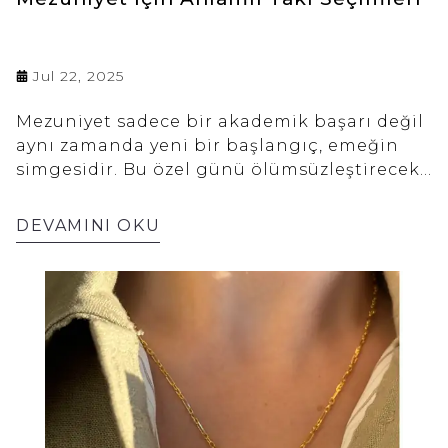
Jul 22, 2025
Mezuniyet sadece bir akademik başarı değil
aynı zamanda yeni bir başlangıç, emeğin
simgesidir. Bu özel günü ölümsüzleştirecek
ve her zaman hatırlamanızı sağlayacak
anlamlı takılarınızı seçerek mutluluğunuzu
DEVAMINI OKU
kalıcı kılın. Mezuniyet için takacağınız takı
sadece bir aksesuar değil her baktığınızda
mezuniyet gününü yeniden yaşatacak
benzersiz bir semboldür. Anlamlı ve bu özel
güne yakışan takıları seçerken sadece
estetiğe değil size özel detaylara da
odaklanın. Mezuniyet töreninize yakışan ve
yeni yolculuğunuzda size eşlik edecek olan
takı anlamlı bir hatıra olacak. Bu yazımızla