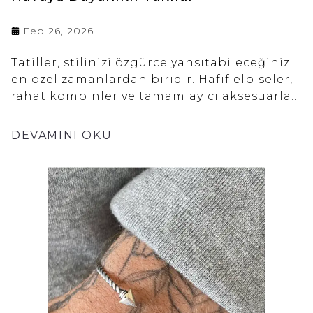
Feb 26, 2026
Tatiller, stilinizi özgürce yansıtabileceğiniz
en özel zamanlardan biridir. Hafif elbiseler,
rahat kombinler ve tamamlayıcı aksesuarlar
tatil stilinin vazgeçilmez parçalarıdır. Bu
noktada özellikle denize dayanıklı takılar,
DEVAMINI OKU
hem estetik görünüm hem de uzun ömürlü
kullanım açısından büyük önem taşır.