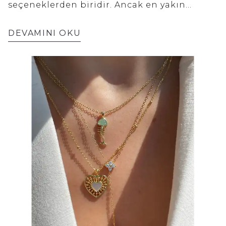
seçeneklerden biridir. Ancak en yakın
arkadaşına özel takı seçimi yalnızca şık bir
model bulmakla sınırlı değil, onun tarzını,
DEVAMINI OKU
kişiliğini ve anılarınızı yansıtan parçayı
bulmakla ilgilidir. Bu yazımızda, size en
yakın arkadaşınıza hem anlamlı hem de şık
bir takı seçimini adım adım nasıl
yapabileceğinizi anlatacağız.