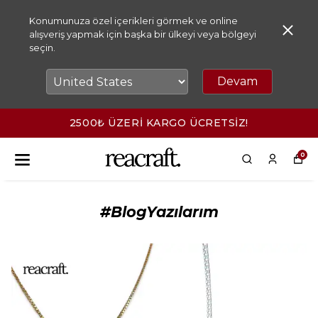
Konumunuza özel içerikleri görmek ve online
alışveriş yapmak için başka bir ülkeyi veya bölgeyi
seçin.
Devam
2500₺ ÜZERİ KARGO ÜCRETSİZ!
0
#BlogYazılarım