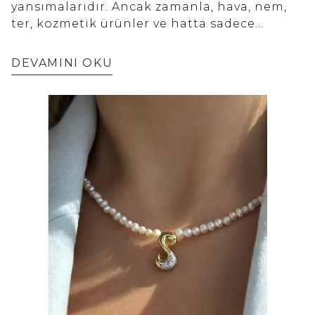
“tasarımsal” durur. Neden Double Link?
yansımalarıdır. Ancak zamanla, hava, nem,
Sıradan zincir gibi görünmez: Klasik seven
ter, kozmetik ürünler ve hatta sadece
ama “aynısından” istemeyen erkekler için
günlük kullanım bile en sevdiğimiz
idealdir. Tek başına bile güçlü durur:
parçaların parlaklığını yitirmesine ve
DEVAMINI OKU
Minimal kombini bile yükseltir. Hediye algısı
matlaşmasına neden olabilir. Takılarınızı
yüksek: Tasarım detayı, hediyeyi daha özel
düzenli olarak temizlemek, onları sadece
hissettirir. Eğer hediye alacağınız kişi “ben
daha güzel göstermekle kalmaz, aynı
takı takmam” diyorsa bile, Double Link tarzı
zamanda değerlerini koruyarak ömürlerini
bileklikler genelde “saatin yanına” daha
uzatır. Evde takı temizliğinin en iyi yanı ise,
kolay kabul edilir. 5) Şans ve Enerji Getiren:
profesyonel bir takı temizliği için servet
Kırmızı Biber Kolye Şans, bereket ve
harcamanıza gerek olmamasıdır. Biirkaç
korunma temalı hediyeler, yalnızca bir
basit malzeme ve adımla takılarınızı kolayca
aksesuar olmanın ötesine geçerek güçlü bir
temizleyebilir, onlara yeniden hayat
anlam taşır. Sevgililer Günü’nde hediye
verebilirsiniz.
seçerken, karşı tarafa iyi dileklerinizi ve
olumlu enerjinizi yansıtan semboller tercih
etmek bu yüzden oldukça değerlidir. 925
ayar gümüşten üretilen kırmızı biber kolye,
sade ama dikkat çekici formuyla günlük