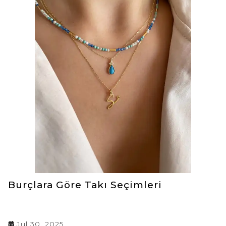
sorular zihinlerimizi meşgul eder. İşte tam
da bu noktada Reacraft olarak biz devreye
giriyoruz. Amacımız sadece bir takı satmak
değil aynı zamanda o takının ardında yatan
hikayeyi, anlamı ve kişisel dokunuşu
sunmaktır. Hediye seçimi konusunda sizlere
rehberlik etmek Reacraft'ın geniş ürün
yelpazesinden yola çıkarak zarif ve anlamlı
hediye fikirleri sunmak istiyoruz. İster
hayatınızdaki en özel kadına ister en yakın
arkadaşınıza ya da ailenizin bir bireyine
hediye arıyor olun bu yazıda ilham
bulacağınıza eminiz.
Burçlara Göre Takı Seçimleri
Jul 30, 2025