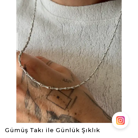
ön plana çıkaran bu parçalar, modern
yaşamın dinamiklerine mükemmel bir uyum
gösteriyor. Hem şıklığı hem de pratikliği bir
arada arayanlar için çok amaçlı takılar,
gardıropların vazgeçilmez bir unsuru haline
geliyor.
Gümüş Takı ile Günlük Şıklık