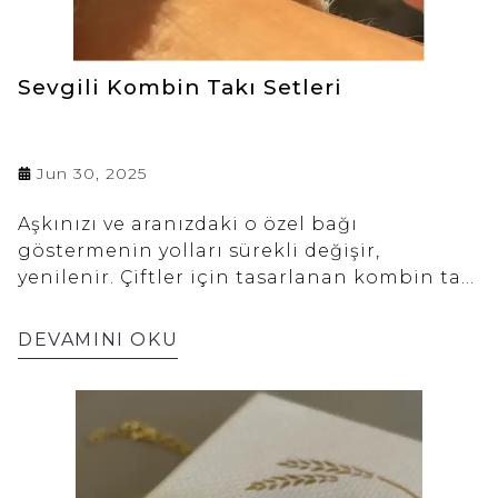
Sevgili Kombin Takı Setleri
Jun 30, 2025
Aşkınızı ve aranızdaki o özel bağı
göstermenin yolları sürekli değişir,
yenilenir. Çiftler için tasarlanan kombin takı
setleri, bu yollardan en modern ve anlamlı
olanlarından biridir. Sıradan bir hediye
DEVAMINI OKU
alışverişinin çok ötesinde, bu setler
birlikteliğinizin somut birer nişanesine
dönüşür. Her bir parça, paylaşılan anıları,
ortak zevkleri ve geleceğe dönük hayalleri
üzerinde taşır. Birlikteliğinizi her an
yanınızda hissetmenizi sağlayan bu özel