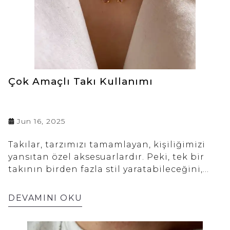
Çok Amaçlı Takı Kullanımı
Jun 16, 2025
Takılar, tarzımızı tamamlayan, kişiliğimizi
yansıtan özel aksesuarlardır. Peki, tek bir
takının birden fazla stil yaratabileceğini,
farklı ihtiyaçlara cevap verebileceğini hiç
düşündünüz mü? Çok amaçlı takı kavramı,
DEVAMINI OKU
tam da bu noktada devreye giriyor.
Estetikten ödün vermeden fonksiyonelliği