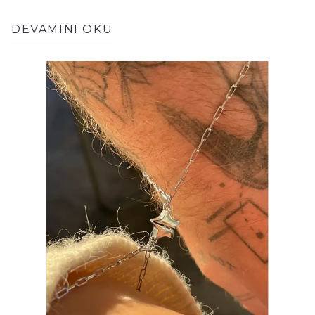
öne çıkıyor. İsme özel gravürlü takılar,
stilinize anlam katan zarif bir ifade şekli
DEVAMINI OKU
haline geldi. “Kime ait olduğunu bilen bir
takı”, sadece moda değil; duygusal bir bağ
da kuruyor.Reacraft, bu trendin en özel
yorumlarını sunuyor: Takıda isme özel gravür
modası, minimal tasarımlar, zarif
dokunuşlar ve tamamen kişiye özel
hikayesini üzerinde taşıyan ürünler ve daha
fazlası. Bu yazıda, isme özel gravür
modasının yükselişini, kombin önerilerini ve
Reacraft’ın en sevilen ürünlerini
keşfedeceksin.