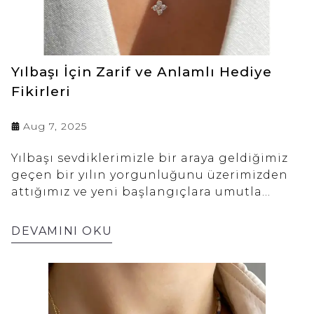
Yılbaşı İçin Zarif ve Anlamlı Hediye
Fikirleri
Aug 7, 2025
Yılbaşı sevdiklerimizle bir araya geldiğimiz
geçen bir yılın yorgunluğunu üzerimizden
attığımız ve yeni başlangıçlara umutla
gülümsediğimiz büyülü bir dönemdir. Bu
özel zamanı daha da anlamlı kılan
DEVAMINI OKU
unsurlardan biri de sevdiklerimize olan
sevgimizi ve onları ne kadar
düşündüğümüzü ifade eden hediyelerdir.
Hediye seçimi süreci tatlı bir telaşa
dönüşebilir. Ne alsam çok mutlu olur? Gibi