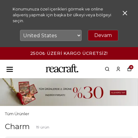
Konumunuza özel içerikleri görmek ve online
alışveriş yapmak için başka bir ülkeyi veya bölgeyi
seçin.
Devam
2500₺ ÜZERİ KARGO ÜCRETSİZ!
0
Tüm Ürünler
Charm
19
ürün