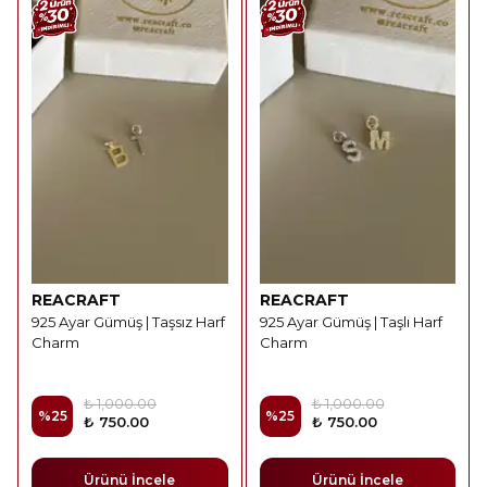
REACRAFT
REACRAFT
925 Ayar Gümüş | Taşsız Harf
925 Ayar Gümüş | Taşlı Harf
Charm
Charm
₺ 1,000.00
₺ 1,000.00
%
25
%
25
₺ 750.00
₺ 750.00
Ürünü İncele
Ürünü İncele