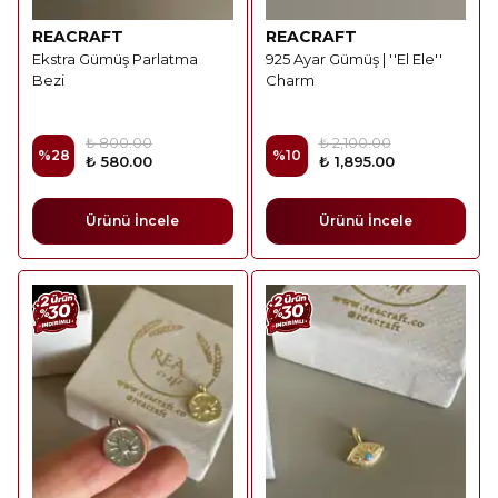
REACRAFT
REACRAFT
Ekstra Gümüş Parlatma
925 Ayar Gümüş | ''El Ele''
Bezi
Charm
₺ 800.00
₺ 2,100.00
%
28
%
10
₺ 580.00
₺ 1,895.00
Ürünü İncele
Ürünü İncele