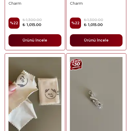
Charm
Charm
₺ 1,300.00
₺ 1,300.00
%
22
%
22
₺ 1,015.00
₺ 1,015.00
Ürünü İncele
Ürünü İncele