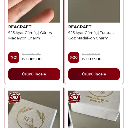
REACRAFT
REACRAFT
925 Ayar Gümüş | Güneş
925 Ayar Gümüş | Turkuaz
Madalyon Charm
Göz Madalyon Charm
₺ 1,340.00
₺ 1,290.00
%
21
%
20
₺ 1,065.00
₺ 1,033.00
Ürünü İncele
Ürünü İncele