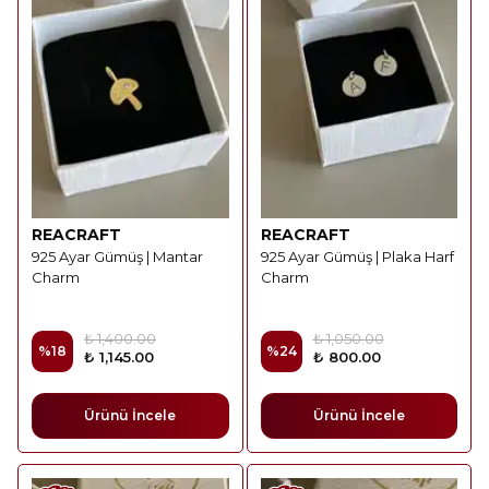
REACRAFT
REACRAFT
925 Ayar Gümüş | Mantar
925 Ayar Gümüş | Plaka Harf
Charm
Charm
₺ 1,400.00
₺ 1,050.00
%
18
%
24
₺ 1,145.00
₺ 800.00
Ürünü İncele
Ürünü İncele