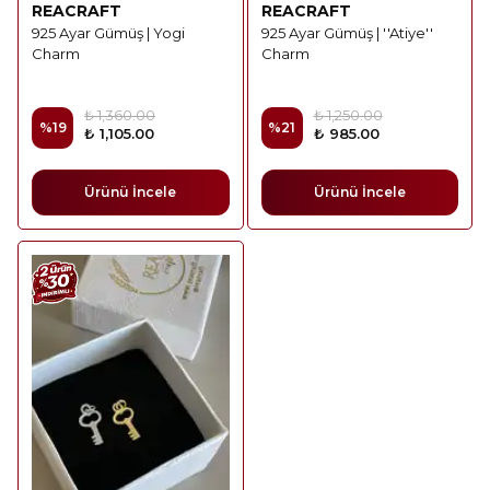
REACRAFT
REACRAFT
925 Ayar Gümüş | Yogi
925 Ayar Gümüş | ''Atiye''
Charm
Charm
₺ 1,360.00
₺ 1,250.00
%
19
%
21
₺ 1,105.00
₺ 985.00
Ürünü İncele
Ürünü İncele