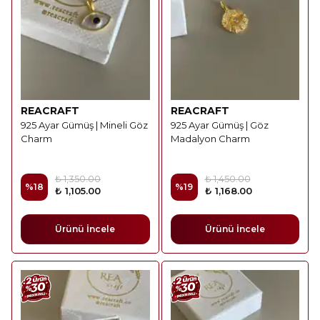
REACRAFT
REACRAFT
925 Ayar Gümüş | Mineli Göz
925 Ayar Gümüş | Göz
Charm
Madalyon Charm
₺ 1,350.00
₺ 1,450.00
%
18
%
19
₺ 1,105.00
₺ 1,168.00
Ürünü İncele
Ürünü İncele