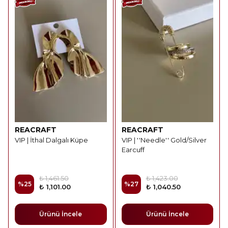
REACRAFT
REACRAFT
VIP | İthal Dalgalı Küpe
VIP | ''Needle'' Gold/Silver
Earcuff
₺ 1,461.50
₺ 1,423.00
%
25
%
27
₺ 1,101.00
₺ 1,040.50
Ürünü İncele
Ürünü İncele