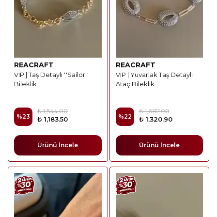
REACRAFT
REACRAFT
VIP | Taş Detaylı ''Sailor''
VIP | Yuvarlak Taş Detaylı
Bileklik
Ataç Bileklik
₺ 1,544.00
₺ 1,687.00
%
23
%
22
₺ 1,183.50
₺ 1,320.90
Ürünü İncele
Ürünü İncele