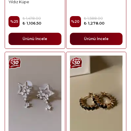
Yıldız Küpe
₺ 1,478.00
₺ 1,588.00
%
25
%
20
₺ 1,106.50
₺ 1,278.00
Ürünü İncele
Ürünü İncele