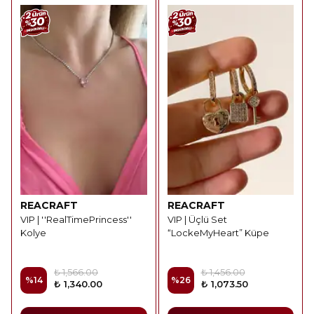
REACRAFT
REACRAFT
VIP | ''RealTimePrincess''
VIP | Üçlü Set
Kolye
“LockeMyHeart” Küpe
₺ 1,566.00
₺ 1,456.00
%
14
%
26
₺ 1,340.00
₺ 1,073.50