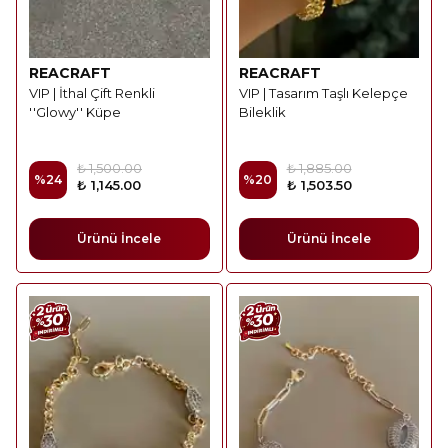
REACRAFT
REACRAFT
VIP | İthal Çift Renkli
VIP | Tasarım Taşlı Kelepçe
''Glowy'' Küpe
Bileklik
₺ 1,500.00
₺ 1,885.00
%
24
%
20
₺ 1,145.00
₺ 1,503.50
Ürünü İncele
Ürünü İncele