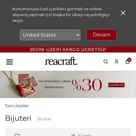
Konumunuza özel içerikleri görmek ve online
alışveriş yapmak için başka bir ülkeyi veya bölgeyi
seçin.
Devam
2500₺ ÜZERİ KARGO ÜCRETSİZ!
0
Tüm Ürünler
Bijuteri
35
ürün