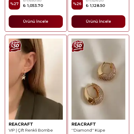
₺ 1,450.50
₺ 1,524.20
%
27
%
26
₺ 1,053.70
₺ 1,128.50
Ürünü İncele
Ürünü İncele
REACRAFT
REACRAFT
VIP | Çift Renkli Bombe
''Diamond'' Küpe