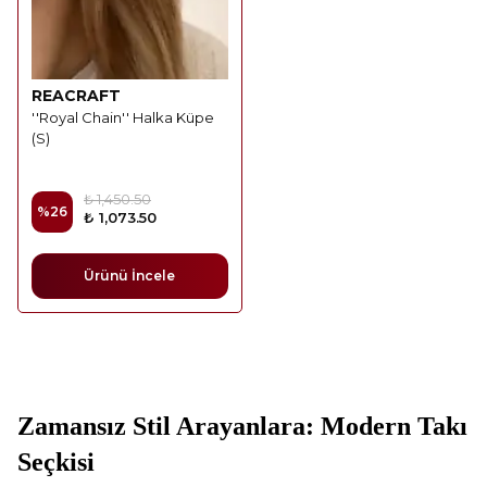
REACRAFT
''Royal Chain'' Halka Küpe
(S)
₺ 1,450.50
%
26
₺ 1,073.50
Ürünü İncele
Zamansız Stil Arayanlara: Modern Takı
Seçkisi