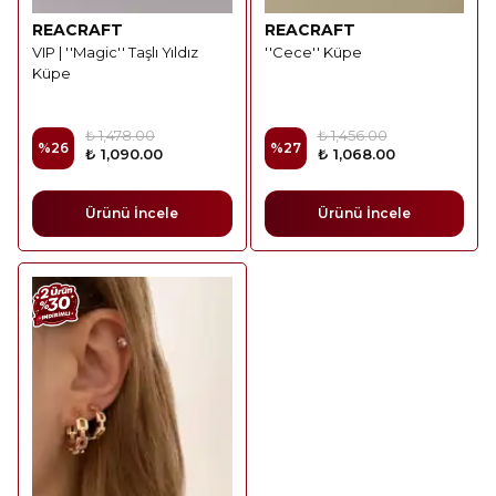
REACRAFT
REACRAFT
VIP | ''Magic'' Taşlı Yıldız
''Cece'' Küpe
Küpe
₺ 1,478.00
₺ 1,456.00
%
26
%
27
₺ 1,090.00
₺ 1,068.00
Ürünü İncele
Ürünü İncele