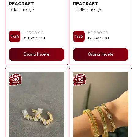
REACRAFT
REACRAFT
''Clair'' Kolye
''Celine'' Kolye
₺ 1,700.00
₺ 1,800.00
%
24
%
25
₺ 1,299.00
₺ 1,349.00
Ürünü İncele
Ürünü İncele