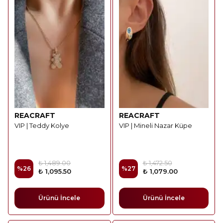
REACRAFT
REACRAFT
VIP | Teddy Kolye
VIP | Mineli Nazar Küpe
₺ 1,489.00
₺ 1,472.50
%
26
%
27
₺ 1,095.50
₺ 1,079.00
Ürünü İncele
Ürünü İncele