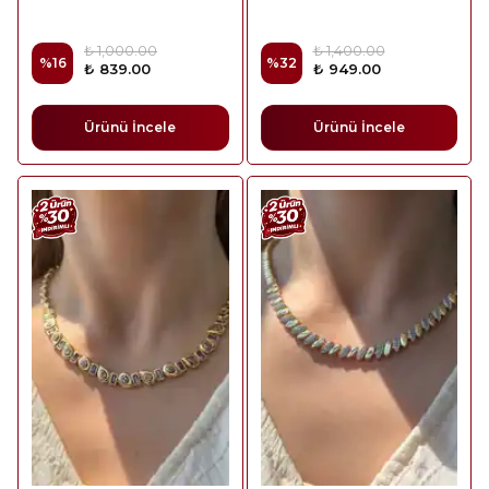
₺ 1,000.00
₺ 1,400.00
%
16
%
32
₺ 839.00
₺ 949.00
Ürünü İncele
Ürünü İncele