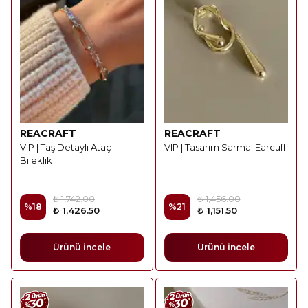
REACRAFT
REACRAFT
VIP | Taş Detaylı Ataç
VIP | Tasarım Sarmal Earcuff
Bileklik
₺ 1,742.00
₺ 1,456.00
%
18
%
21
₺ 1,426.50
₺ 1,151.50
Ürünü İncele
Ürünü İncele