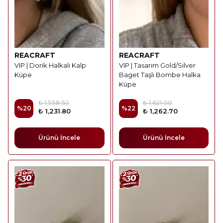
REACRAFT
REACRAFT
VIP | Dorik Halkalı Kalp
VIP | Tasarım Gold/Silver
Küpe
Baget Taşlı Bombe Halka
Küpe
₺ 1,538.50
₺ 1,621.00
%
20
%
22
₺ 1,231.80
₺ 1,262.70
Ürünü İncele
Ürünü İncele