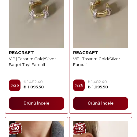
REACRAFT
REACRAFT
VIP | Tasarım Gold/Silver
VIP | Tasarım Gold/Silver
Baget Taşlı Earcuff
Earcuff
₺ 1,482.40
₺ 1,482.40
%
26
%
26
₺ 1,095.50
₺ 1,095.50
Ürünü İncele
Ürünü İncele