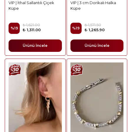
VIP | İthal Sallantılı Çiçek
VIP | 3 cm Dorikalı Halka
Küpe
Küpe
₺ 1,621.00
₺ 1,571.50
%
19
%
19
₺ 1,311.00
₺ 1,265.90
Ürünü İncele
Ürünü İncele