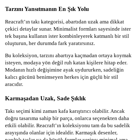
Tarzını Yansıtmanın En Şık Yolu
Reacraft’ın takı kategorisi, abartıdan uzak ama dikkat
çekici detaylar sunar. Minimalist formları sayesinde ister
tek başına kullanın ister kombinleyerek katmanlı bir stil
oluşturun, her durumda fark yaratırsınız.
Bu koleksiyon, tarzını abartıya kaçmadan ortaya koymak
isteyen, modaya yön değil ruh katan kişilere hitap eder.
Modanın hızlı değişimine ayak uydururken, sadeliğin
kalıcı gücünü benimseyen herkes için güçlü bir stil
aracıdır.
Karmaşadan Uzak, Sade Şıklık
Takı seçimi kimi zaman kafa karıştırıcı olabilir. Ancak
doğru tasarıma sahip bir parça, onlarca seçenekten daha
etkili olabilir. Reacraft’ın koleksiyonu tam da bu sadelik
arayışında olanlar için idealdir. Karmaşık desenler,
parıltılı taşlar ya da büyük formlar yerine; minimal ama