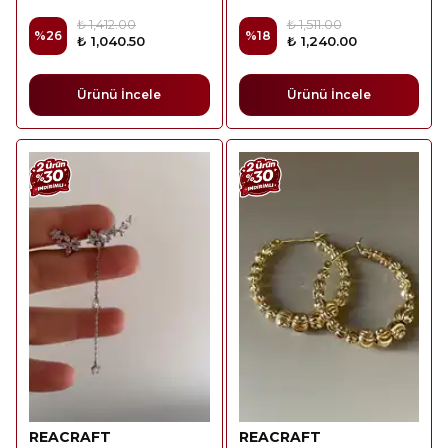
₺ 1,412.00
₺ 1,511.00
%
26
%
18
₺ 1,040.50
₺ 1,240.00
Ürünü İncele
Ürünü İncele
REACRAFT
REACRAFT