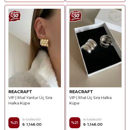
REACRAFT
REACRAFT
VIP | İthal Yarıtur Üç Sıra
VIP | İthal Üç Sıra Halka
Halka Küpe
Küpe
₺ 1,456.00
₺ 1,456.00
%
21
%
21
₺ 1,146.00
₺ 1,146.00