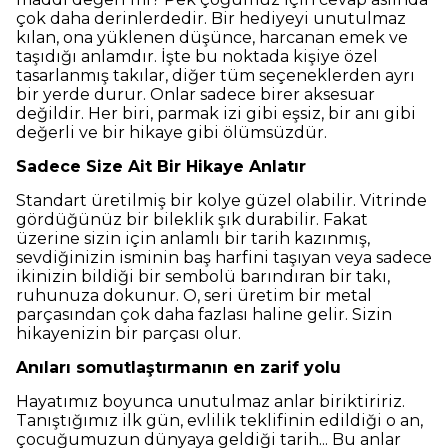
çok daha derinlerdedir. Bir hediyeyi unutulmaz
kılan, ona yüklenen düşünce, harcanan emek ve
taşıdığı anlamdır. İşte bu noktada kişiye özel
tasarlanmış takılar, diğer tüm seçeneklerden ayrı
bir yerde durur. Onlar sadece birer aksesuar
değildir. Her biri, parmak izi gibi eşsiz, bir anı gibi
değerli ve bir hikaye gibi ölümsüzdür.
Sadece Size Ait Bir Hikaye Anlatır
Standart üretilmiş bir kolye güzel olabilir. Vitrinde
gördüğünüz bir bileklik şık durabilir. Fakat
üzerine sizin için anlamlı bir tarih kazınmış,
sevdiğinizin isminin baş harfini taşıyan veya sadece
ikinizin bildiği bir sembolü barındıran bir takı,
ruhunuza dokunur. O, seri üretim bir metal
parçasından çok daha fazlası haline gelir. Sizin
hikayenizin bir parçası olur.
Anıları somutlaştırmanın en zarif yolu
Hayatımız boyunca unutulmaz anlar biriktiririz.
Tanıştığımız ilk gün, evlilik teklifinin edildiği o an,
çocuğumuzun dünyaya geldiği tarih... Bu anlar