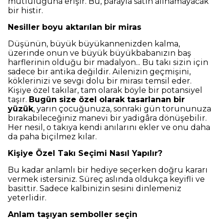
mutluluğuna erişir. Bu, parayla satın alınamayacak
bir histir.
Nesiller boyu aktarılan bir miras
Düşünün, büyük büyükannenizden kalma,
üzerinde onun ve büyük büyükbabanızın baş
harflerinin olduğu bir madalyon... Bu takı sizin için
sadece bir antika değildir. Ailenizin geçmişini,
köklerinizi ve sevgi dolu bir mirası temsil eder.
Kişiye özel takılar, tam olarak böyle bir potansiyel
taşır.
Bugün size özel olarak tasarlanan bir
yüzük
, yarın çocuğunuza, sonraki gün torununuza
bırakabileceğiniz manevi bir yadigâra dönüşebilir.
Her nesil, o takıya kendi anılarını ekler ve onu daha
da paha biçilmez kılar.
Kişiye Özel Takı Seçimi Nasıl Yapılır?
Bu kadar anlamlı bir hediye seçerken doğru kararı
vermek istersiniz. Süreç aslında oldukça keyifli ve
basittir. Sadece kalbinizin sesini dinlemeniz
yeterlidir.
Anlam taşıyan semboller seçin