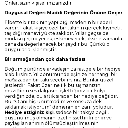
Onlar, sizin kişisel imzanızdır.
Duygusal Değeri Maddi Değerinin Önüne Geçer
Elbette bir takının yapıldığı madenin bir ederi
vardır. Fakat kişiye özel bir takının gerçek kıymeti,
taşıdığı manevi yükte saklıdır. Yıllar geçse de
modası geçmeyecek, eskimeyecek, aksine zamanla
daha da değerlenecek bir şeydir bu. Çünkü o,
duygularla işlenmiştir.
Bir armağandan çok daha fazlası
Doğum gününde arkadaşınıza rastgele bir hediye
alabilirsiniz. Yıl dönümünde eşinize herhangi bir
mağazadan bir takı seçebilirsiniz. Bunlar güzel
jestlerdir. Fakat üzerine ilk buluşmanızın
müziğinin ses dalgasını işlettiğiniz bir kolye
verdiğinizde, bu artık sıradan bir hediye değildir.
Bu, "O anı hiç unutmadım ve sonsuza dek
saklamak istiyorum" demenin en zarif yoludur.
Hediye ettiğiniz kişi
, sadece bir takıya değil,
düşünülmüş olmanın, özel hissettirilmenin ve
paylaşılan anının ölümsüzleştirilmesinin