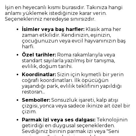
İşin en heyecanlı kısmı burasıdır. Takınıza hangi
anlamı yüklemek istediğinize karar verin.
Seçenekleriniz neredeyse sınırsızdır.
İsimler veya baş harfler:
Klasik ama her
zaman etkilidir. Kendinizin, eşinizin,
çocuğunuzun veya evcil hayvanınızın baş
harfi.
Özel tarihler:
Roma rakamlarıyla veya
standart sayılarla yazılmış bir tanışma,
evlilik, doğum tarihi.
Koordinatlar:
Sizin için kıymetli bir yerin
coğrafi koordinatları. İlk öpücüğün
yaşandığı park, evlilik teklifinin yapıldığı
restoran...
Semboller:
Sonsuzluk işareti, kalp atışı
çizgisi, yonca veya sadece ikinize ait özel bir
çizim.
Parmak izi veya ses dalgası:
Teknolojinin
getirdiği en duygusal seçeneklerden.
Sevdiğiniz birinin parmak izi veya "Seni