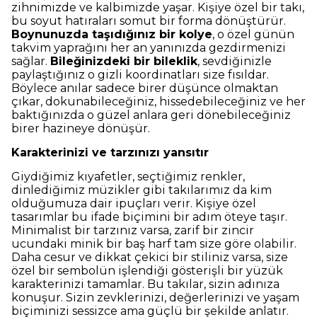
zihnimizde ve kalbimizde yaşar. Kişiye özel bir takı,
bu soyut hatıraları somut bir forma dönüştürür.
Boynunuzda taşıdığınız bir kolye
, o özel günün
takvim yaprağını her an yanınızda gezdirmenizi
sağlar.
Bileğinizdeki bir bileklik
, sevdiğinizle
paylaştığınız o gizli koordinatları size fısıldar.
Böylece anılar sadece birer düşünce olmaktan
çıkar, dokunabileceğiniz, hissedebileceğiniz ve her
baktığınızda o güzel anlara geri dönebileceğiniz
birer hazineye dönüşür.
Karakterinizi ve tarzınızı yansıtır
Giydiğimiz kıyafetler, seçtiğimiz renkler,
dinlediğimiz müzikler gibi takılarımız da kim
olduğumuza dair ipuçları verir. Kişiye özel
tasarımlar bu ifade biçimini bir adım öteye taşır.
Minimalist bir tarzınız varsa, zarif bir zincir
ucundaki minik bir baş harf tam size göre olabilir.
Daha cesur ve dikkat çekici bir stiliniz varsa, size
özel bir sembolün işlendiği gösterişli bir yüzük
karakterinizi tamamlar. Bu takılar, sizin adınıza
konuşur. Sizin zevklerinizi, değerlerinizi ve yaşam
biçiminizi sessizce ama güçlü bir şekilde anlatır.