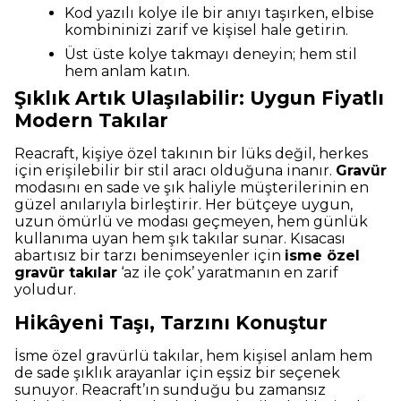
Kod yazılı kolye ile bir anıyı taşırken, elbise
kombininizi zarif ve kişisel hale getirin.
Üst üste kolye takmayı deneyin; hem stil
hem anlam katın.
Şıklık Artık Ulaşılabilir: Uygun Fiyatlı
Modern Takılar
Reacraft, kişiye özel takının bir lüks değil, herkes
için erişilebilir bir stil aracı olduğuna inanır.
Gravür
modasını en sade ve şık haliyle müşterilerinin en
güzel anılarıyla birleştirir. Her bütçeye uygun,
uzun ömürlü ve modası geçmeyen, hem günlük
kullanıma uyan hem şık takılar sunar. Kısacası
abartısız bir tarzı benimseyenler için
isme özel
gravür takılar
‘az ile çok’ yaratmanın en zarif
yoludur.
Hikâyeni Taşı, Tarzını Konuştur
İsme özel gravürlü takılar, hem kişisel anlam hem
de sade şıklık arayanlar için eşsiz bir seçenek
sunuyor. Reacraft’ın sunduğu bu zamansız