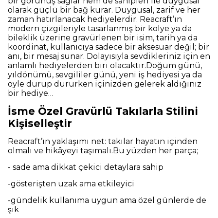
bir görünüş sağlar hem de sahipleri ile duygusal
olarak güçlü bir bağ kurar. Duygusal, zarif ve her
zaman hatırlanacak hediyelerdir. Reacraft’ın
modern çizgileriyle tasarlanmış bir kolye ya da
bileklik üzerine gravürlenen bir isim, tarih ya da
koordinat, kullanıcıya sadece bir aksesuar değil; bir
anı, bir mesaj sunar. Dolayısıyla sevdikleriniz için en
anlamlı hediyelerden biri olacaktır.Doğum günü,
yıldönümü, sevgililer günü, yeni iş hediyesi ya da
öyle durup dururken içinizden gelerek aldığınız
bir hediye…
İsme Özel Gravürlü Takılarla Stilini
Kişiselleştir
Reacraft’ın yaklaşımı net: takılar hayatın içinden
olmalı ve hikâyeyi taşımalı.Bu yüzden her parça;
- sade ama dikkat çekici detaylara sahip
-gösterişten uzak ama etkileyici
-gündelik kullanıma uygun ama özel günlerde de
şık