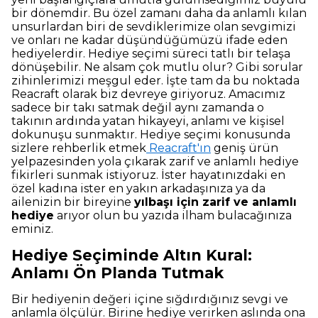
bir dönemdir. Bu özel zamanı daha da anlamlı kılan
unsurlardan biri de sevdiklerimize olan sevgimizi
ve onları ne kadar düşündüğümüzü ifade eden
hediyelerdir. Hediye seçimi süreci tatlı bir telaşa
dönüşebilir. Ne alsam çok mutlu olur? Gibi sorular
zihinlerimizi meşgul eder. İşte tam da bu noktada
Reacraft olarak biz devreye giriyoruz. Amacımız
sadece bir takı satmak değil aynı zamanda o
takının ardında yatan hikayeyi, anlamı ve kişisel
dokunuşu sunmaktır. Hediye seçimi konusunda
sizlere rehberlik etmek
Reacraft'ın
geniş ürün
yelpazesinden yola çıkarak zarif ve anlamlı hediye
fikirleri sunmak istiyoruz. İster hayatınızdaki en
özel kadına ister en yakın arkadaşınıza ya da
ailenizin bir bireyine
yılbaşı için zarif ve anlamlı
hediye
arıyor olun bu yazıda ilham bulacağınıza
eminiz.
Hediye Seçiminde Altın Kural:
Anlamı Ön Planda Tutmak
Bir hediyenin değeri içine sığdırdığınız sevgi ve
anlamla ölçülür. Birine hediye verirken aslında ona