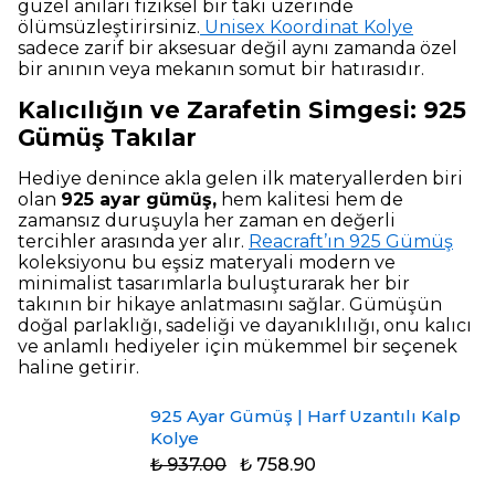
güzel anıları fiziksel bir takı üzerinde
ölümsüzleştirirsiniz.
Unisex Koordinat Kolye
sadece zarif bir aksesuar değil aynı zamanda özel
bir anının veya mekanın somut bir hatırasıdır.
Kalıcılığın ve Zarafetin Simgesi: 925
Gümüş Takılar
Hediye denince akla gelen ilk materyallerden biri
olan
925 ayar gümüş,
hem kalitesi hem de
zamansız duruşuyla her zaman en değerli
tercihler arasında yer alır.
Reacraft’ın 925 Gümüş
koleksiyonu bu eşsiz materyali modern ve
minimalist tasarımlarla buluşturarak her bir
takının bir hikaye anlatmasını sağlar. Gümüşün
doğal parlaklığı, sadeliği ve dayanıklılığı, onu kalıcı
ve anlamlı hediyeler için mükemmel bir seçenek
haline getirir.
925 Ayar Gümüş | Harf Uzantılı Kalp
Kolye
₺ 937.00
₺ 758.90