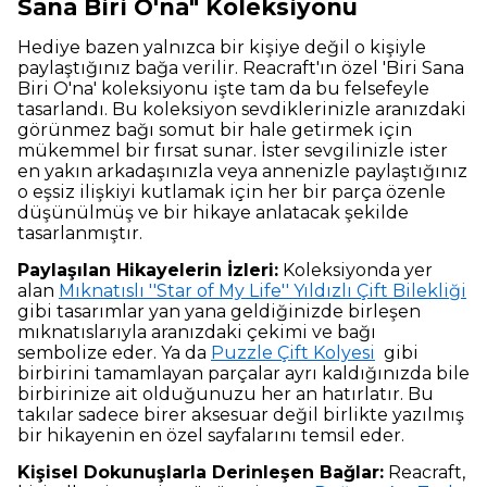
Sana Biri O'na" Koleksiyonu
Hediye bazen yalnızca bir kişiye değil o kişiyle
paylaştığınız bağa verilir. Reacraft'ın özel 'Biri Sana
Biri O'na' koleksiyonu işte tam da bu felsefeyle
tasarlandı. Bu koleksiyon sevdiklerinizle aranızdaki
görünmez bağı somut bir hale getirmek için
mükemmel bir fırsat sunar. İster sevgilinizle ister
en yakın arkadaşınızla veya annenizle paylaştığınız
o eşsiz ilişkiyi kutlamak için her bir parça özenle
düşünülmüş ve bir hikaye anlatacak şekilde
tasarlanmıştır.
Paylaşılan Hikayelerin İzleri:
Koleksiyonda yer
alan
Mıknatıslı ''Star of My Life'' Yıldızlı Çift Bilekliği
gibi tasarımlar yan yana geldiğinizde birleşen
mıknatıslarıyla aranızdaki çekimi ve bağı
sembolize eder. Ya da
Puzzle Çift Kolyesi
gibi
birbirini tamamlayan parçalar ayrı kaldığınızda bile
birbirinize ait olduğunuzu her an hatırlatır. Bu
takılar sadece birer aksesuar değil birlikte yazılmış
bir hikayenin en özel sayfalarını temsil eder.
Kişisel Dokunuşlarla Derinleşen Bağlar:
Reacraft,