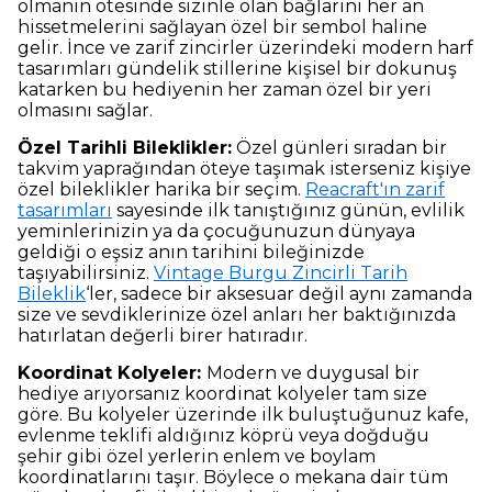
olmanın ötesinde sizinle olan bağlarını her an
hissetmelerini sağlayan özel bir sembol haline
gelir. İnce ve zarif zincirler üzerindeki modern harf
tasarımları gündelik stillerine kişisel bir dokunuş
katarken bu hediyenin her zaman özel bir yeri
olmasını sağlar.
Özel Tarihli Bileklikler:
Özel günleri sıradan bir
takvim yaprağından öteye taşımak isterseniz kişiye
özel bileklikler harika bir seçim.
Reacraft'ın zarif
tasarımları
sayesinde ilk tanıştığınız günün, evlilik
yeminlerinizin ya da çocuğunuzun dünyaya
geldiği o eşsiz anın tarihini bileğinizde
taşıyabilirsiniz.
Vintage Burgu Zincirli Tarih
Bileklik
‘ler, sadece bir aksesuar değil aynı zamanda
size ve sevdiklerinize özel anları her baktığınızda
hatırlatan değerli birer hatıradır.
Koordinat Kolyeler:
Modern ve duygusal bir
hediye arıyorsanız koordinat kolyeler tam size
göre. Bu kolyeler üzerinde ilk buluştuğunuz kafe,
evlenme teklifi aldığınız köprü veya doğduğu
şehir gibi özel yerlerin enlem ve boylam
koordinatlarını taşır. Böylece o mekana dair tüm