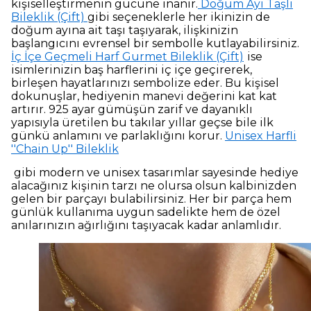
kişiselleştirmenin gücüne inanır.
Doğum Ayı Taşlı
Bileklik (Çift)
gibi seçeneklerle her ikinizin de
doğum ayına ait taşı taşıyarak, ilişkinizin
başlangıcını evrensel bir sembolle kutlayabilirsiniz.
İç İçe Geçmeli Harf Gurmet Bileklik (Çift)
ise
isimlerinizin baş harflerini iç içe geçirerek,
birleşen hayatlarınızı sembolize eder. Bu kişisel
dokunuşlar, hediyenin manevi değerini kat kat
artırır. 925 ayar gümüşün zarif ve dayanıklı
yapısıyla üretilen bu takılar yıllar geçse bile ilk
günkü anlamını ve parlaklığını korur.
Unisex Harfli
''Chain Up'' Bileklik
gibi modern ve unisex tasarımlar sayesinde hediye
alacağınız kişinin tarzı ne olursa olsun kalbinizden
gelen bir parçayı bulabilirsiniz. Her bir parça hem
günlük kullanıma uygun sadelikte hem de özel
anılarınızın ağırlığını taşıyacak kadar anlamlıdır.