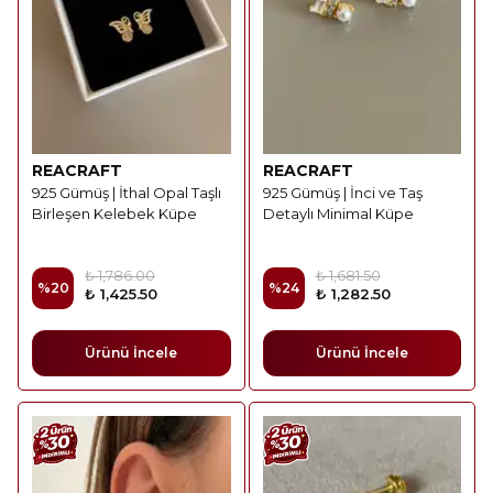
REACRAFT
REACRAFT
925 Gümüş | İthal Opal Taşlı
925 Gümüş | İnci ve Taş
Birleşen Kelebek Küpe
Detaylı Minimal Küpe
₺ 1,786.00
₺ 1,681.50
%
20
%
24
₺ 1,425.50
₺ 1,282.50
Ürünü İncele
Ürünü İncele