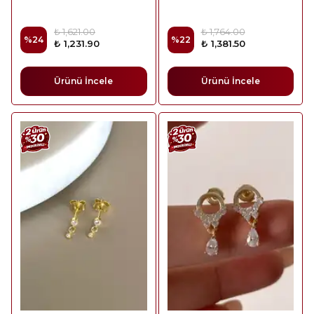
₺ 1,621.00
₺ 1,764.00
%
24
%
22
₺ 1,231.90
₺ 1,381.50
Ürünü İncele
Ürünü İncele