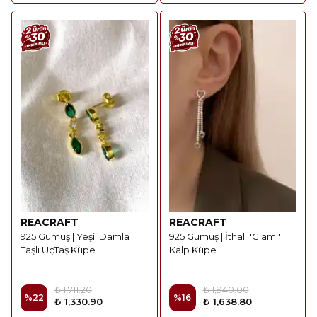
REACRAFT
REACRAFT
925 Gümüş | Yeşil Damla
925 Gümüş | İthal ''Glam''
Taşlı ÜçTaş Küpe
Kalp Küpe
₺ 1,711.20
₺ 1,940.00
%
22
%
16
₺ 1,330.90
₺ 1,638.80