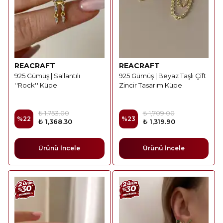
REACRAFT
REACRAFT
925 Gümüş | Sallantılı
925 Gümüş | Beyaz Taşlı Çift
''Rock'' Küpe
Zincir Tasarım Küpe
₺ 1,753.00
₺ 1,709.00
%
22
%
23
₺ 1,368.30
₺ 1,319.90
Ürünü İncele
Ürünü İncele