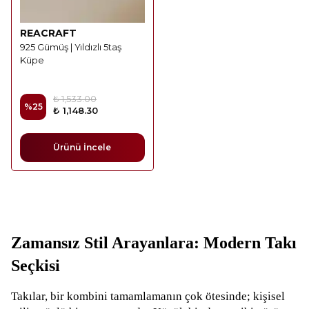
REACRAFT
925 Gümüş | Yıldızlı 5taş
Küpe
₺ 1,533.00
%
25
₺ 1,148.30
Ürünü İncele
Zamansız Stil Arayanlara: Modern Takı
Seçkisi
Takılar, bir kombini tamamlamanın çok ötesinde; kişisel