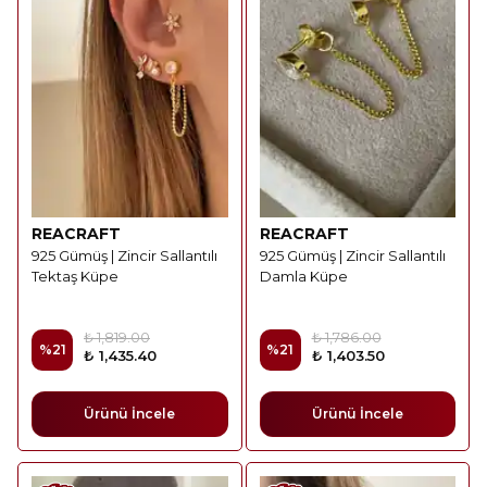
REACRAFT
REACRAFT
925 Gümüş | Zincir Sallantılı
925 Gümüş | Zincir Sallantılı
Tektaş Küpe
Damla Küpe
₺ 1,819.00
₺ 1,786.00
%
21
%
21
₺ 1,435.40
₺ 1,403.50
Ürünü İncele
Ürünü İncele