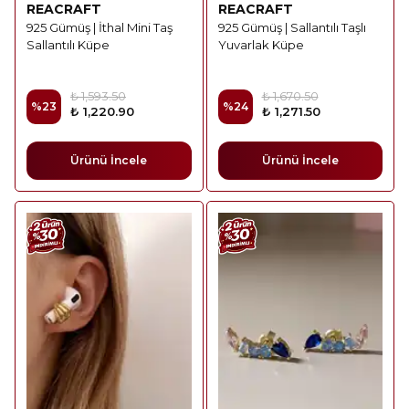
REACRAFT
REACRAFT
925 Gümüş | İthal Mini Taş
925 Gümüş | Sallantılı Taşlı
Sallantılı Küpe
Yuvarlak Küpe
₺ 1,593.50
₺ 1,670.50
%
23
%
24
₺ 1,220.90
₺ 1,271.50
Ürünü İncele
Ürünü İncele