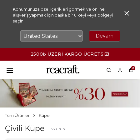
Konumunuza özel içerikleri görmek ve online
alışveriş yapmak için başka bir ülkeyi veya bölgeyi
seçin.
Devam
2500₺ ÜZERİ KARGO ÜCRETSİZ!
0
Tüm Ürünler
Küpe
Çivili Küpe
33
ürün