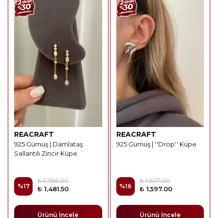
REACRAFT
REACRAFT
925 Gümüş | Damlataş
925 Gümüş | ''Drop'' Küpe
Sallantılı Zincir Küpe
₺ 1,786.00
₺ 1,907.00
%
17
%
16
₺ 1,481.50
₺ 1,597.00
Ürünü İncele
Ürünü İncele