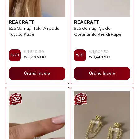
REACRAFT
REACRAFT
925 Gümüş | Tekli Airpods
925 Gümüş | Çoklu
Tutucu Küpe
Görünümlü Renkli Küpe
₺ 1,640.80
₺ 1,802.50
%
23
%
21
₺ 1,266.00
₺ 1,418.90
Ürünü İncele
Ürünü İncele