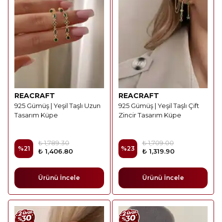
REACRAFT
REACRAFT
925 Gümüş | Yeşil Taşlı Uzun
925 Gümüş | Yeşil Taşlı Çift
Tasarım Küpe
Zincir Tasarım Küpe
₺ 1,789.30
₺ 1,709.00
%
21
%
23
₺ 1,406.80
₺ 1,319.90
Ürünü İncele
Ürünü İncele