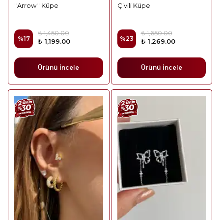
''Arrow'' Küpe
Çivili Küpe
₺ 1,450.00
₺ 1,650.00
%
17
%
23
₺ 1,199.00
₺ 1,269.00
Ürünü İncele
Ürünü İncele