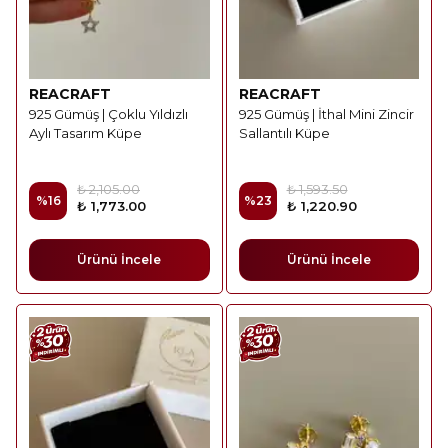
REACRAFT
REACRAFT
925 Gümüş | Çoklu Yıldızlı
925 Gümüş | İthal Mini Zincir
Aylı Tasarım Küpe
Sallantılı Küpe
₺ 2,105.00
₺ 1,593.50
%
16
%
23
₺ 1,773.00
₺ 1,220.90
Ürünü İncele
Ürünü İncele