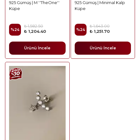
925 Gümüş | M ''TheOne''
925 Gümüş | Minimal Kalp
Küpe
Küpe
₺ 1,582.50
₺ 1,643.00
%
24
%
24
₺ 1,204.40
₺ 1,251.70
Ürünü İncele
Ürünü İncele