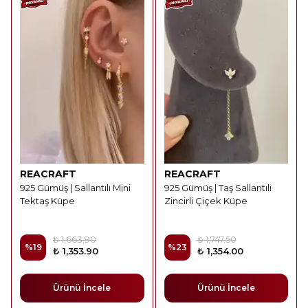
REACRAFT
REACRAFT
925 Gümüş | Sallantılı Mini
925 Gümüş | Taş Sallantılı
Tektaş Küpe
Zincirli Çiçek Küpe
₺ 1,663.90
₺ 1,747.50
%
19
%
23
₺ 1,353.90
₺ 1,354.00
Ürünü İncele
Ürünü İncele