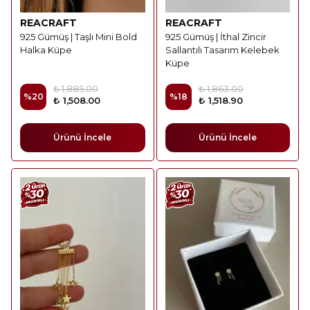
REACRAFT
REACRAFT
925 Gümüş | Taşlı Mini Bold
925 Gümüş | İthal Zincir
Halka Küpe
Sallantılı Tasarım Kelebek
Küpe
₺ 1,885.00
₺ 1,863.00
%
20
%
18
₺ 1,508.00
₺ 1,518.90
Ürünü İncele
Ürünü İncele