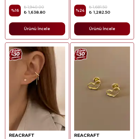
₺ 1,940.00
₺ 1,681.50
%
16
%
24
₺ 1,638.80
₺ 1,282.50
Ürünü İncele
Ürünü İncele
REACRAFT
REACRAFT