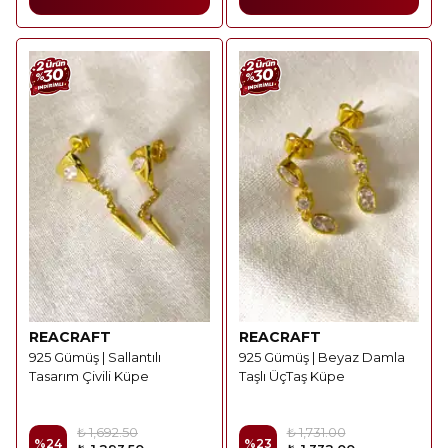
REACRAFT
REACRAFT
925 Gümüş | Sallantılı
925 Gümüş | Beyaz Damla
Tasarım Çivili Küpe
Taşlı ÜçTaş Küpe
₺ 1,692.50
₺ 1,731.00
%
24
%
23