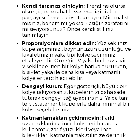
Kendi tarzınızı dinleyin:
Trend ne olursa
olsun, içinde rahat hissetmediğiniz bir
parçayı sırf moda diye takmayın. Minimalist
misiniz, bohem mi, yoksa klasiğin zarafetini
mi seviyorsunuz? Önce kendi stilinizi
tanımlayın.
Proporsiyonlara dikkat edin:
Yüz şekliniz
küpe seçiminizi, boynunuzun uzunluğu ve
kıyafetinizin yaka tipi kolye seçiminizi
etkileyebilir. Örneğin, V yaka bir bluzla yine
V şeklinde inen bir kolye harika dururken,
bisiklet yaka ile daha kısa veya katmanlı
kolyeler tercih edilebilir.
Dengeyi kurun:
Eğer gösterişli, büyük bir
kolye takıyorsanız, küpelerinizi daha sade
tutarak dengeyi sağlayabilirsiniz. Ya da tam
tersi, statement küpelerle daha minimal bir
kolye seçebilirsiniz.
Katmanlamaktan çekinmeyin:
Farklı
uzunluklardaki ince kolyeleri bir arada
kullanmak, zarif yüzükleri veya ince
bileklikleri katmanlamak stilinize derinlik