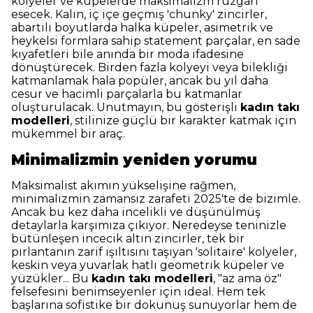
kolyeler ve küpelerde maksimalizm rüzgarı
esecek. Kalın, iç içe geçmiş 'chunky' zincirler,
abartılı boyutlarda halka küpeler, asimetrik ve
heykelsi formlara sahip statement parçalar, en sade
kıyafetleri bile anında bir moda ifadesine
dönüştürecek. Birden fazla kolyeyi veya bilekliği
katmanlamak hala popüler, ancak bu yıl daha
cesur ve hacimli parçalarla bu katmanlar
oluşturulacak. Unutmayın, bu gösterişli
kadın takı
modelleri
, stilinize güçlü bir karakter katmak için
mükemmel bir araç.
Minimalizmin yeniden yorumu
Maksimalist akımın yükselişine rağmen,
minimalizmin zamansız zarafeti 2025'te de bizimle.
Ancak bu kez daha incelikli ve düşünülmüş
detaylarla karşımıza çıkıyor. Neredeyse teninizle
bütünleşen incecik altın zincirler, tek bir
pırlantanın zarif ışıltısını taşıyan 'solitaire' kolyeler,
keskin veya yuvarlak hatlı geometrik küpeler ve
yüzükler... Bu
kadın takı modelleri
, "az ama öz"
felsefesini benimseyenler için ideal. Hem tek
başlarına sofistike bir dokunuş sunuyorlar hem de