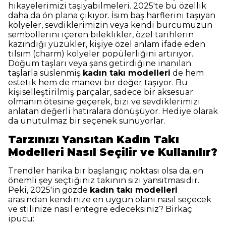
hikayelerimizi taşıyabilmeleri. 2025'te bu özellik
daha da ön plana çıkıyor. İsim baş harflerini taşıyan
kolyeler, sevdiklerimizin veya kendi burcumuzun
sembollerini içeren bileklikler, özel tarihlerin
kazındığı yüzükler, kişiye özel anlam ifade eden
tılsım (charm) kolyeler popülerliğini artırıyor.
Doğum taşları veya şans getirdiğine inanılan
taşlarla süslenmiş
kadın takı modelleri
de hem
estetik hem de manevi bir değer taşıyor. Bu
kişiselleştirilmiş parçalar, sadece bir aksesuar
olmanın ötesine geçerek, bizi ve sevdiklerimizi
anlatan değerli hatıralara dönüşüyor. Hediye olarak
da unutulmaz bir seçenek sunuyorlar.
Tarzınızı Yansıtan Kadın Takı
Modelleri Nasıl Seçilir ve Kullanılır?
Trendler harika bir başlangıç noktası olsa da, en
önemli şey seçtiğiniz takının sizi yansıtmasıdır.
Peki, 2025'in gözde
kadın takı modelleri
arasından kendinize en uygun olanı nasıl seçecek
ve stilinize nasıl entegre edeceksiniz? Birkaç
ipucu: