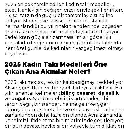
2025 en çok tercih edilen kadın takı modelleri,
estetik anlayışın değişen çizgileriyle şekillenirken,
kişisel tarzın da güçlü bir tamamlayıcısı haline
geliyor. Modern ve klasik çizgilerin ustalıkla
harmanlandığı bu yılın takı trendlerinde; doğadan
ilham alan formlar, minimal detaylarla buluşuyor.
Sadelikten güç alan zarif tasarımlar, gösterişli
parçalarla dengelenerek hem günlük kullanımda
hem özel günlerde kadınların vazgeçilmezi olmayı
başarıyor.
2025 Kadın Takı Modelleri Öne
Çıkan Ana Akımlar Neler?
2025 takı modası, tek bir kalıba sığmayı reddediyor.
Aksine, çeşitliliği ve bireysel ifadeyi kucaklıyor. Bu
yılın anahtar kelimeleri;
bilinç
,
cesaret
,
kişisellik
ve
doğallık
. Sürdürülebilirlik artık sadece bir
tercih değil, bir standart haline gelirken, geri
dönüştürülmüş metaller ve etik kaynaklı taşlar her
zamankinden daha fazla ön planda. Aynı zamanda,
kendimizi ifade etme biçimlerimiz de çeşitleniyor;
bir gün devasa, heykelsi bir kolyeyle tüm dikkatleri