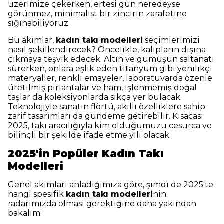
üzerimize çekerken, ertesi gün neredeyse
görünmez, minimalist bir zincirin zarafetine
sığınabiliyoruz.
Bu akımlar,
kadın takı modelleri
seçimlerimizi
nasıl şekillendirecek? Öncelikle, kalıpların dışına
çıkmaya teşvik edecek. Altın ve gümüşün saltanatı
sürerken, onlara eşlik eden titanyum gibi yenilikçi
materyaller, renkli emayeler, laboratuvarda özenle
üretilmiş pırlantalar ve ham, işlenmemiş doğal
taşlar da koleksiyonlarda sıkça yer bulacak.
Teknolojiyle sanatın flörtü, akıllı özelliklere sahip
zarif tasarımları da gündeme getirebilir. Kısacası
2025, takı aracılığıyla kim olduğumuzu cesurca ve
bilinçli bir şekilde ifade etme yılı olacak.
2025'in Popüler Kadın Takı
Modelleri
Genel akımları anladığımıza göre, şimdi de 2025'te
hangi spesifik
kadın takı modelleri
nin
radarımızda olması gerektiğine daha yakından
bakalım: