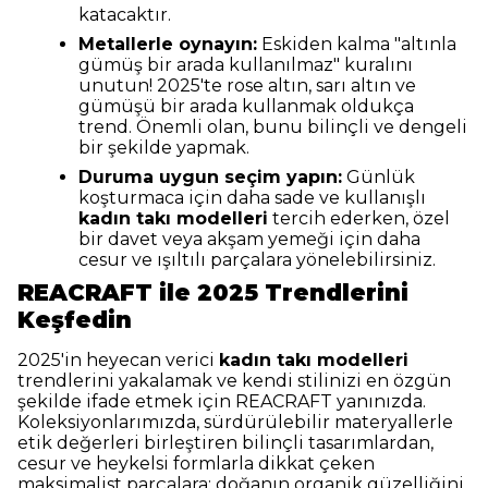
katacaktır.
Metallerle oynayın:
Eskiden kalma "altınla
gümüş bir arada kullanılmaz" kuralını
unutun! 2025'te rose altın, sarı altın ve
gümüşü bir arada kullanmak oldukça
trend. Önemli olan, bunu bilinçli ve dengeli
bir şekilde yapmak.
Duruma uygun seçim yapın:
Günlük
koşturmaca için daha sade ve kullanışlı
kadın takı modelleri
tercih ederken, özel
bir davet veya akşam yemeği için daha
cesur ve ışıltılı parçalara yönelebilirsiniz.
REACRAFT ile 2025 Trendlerini
Keşfedin
2025'in heyecan verici
kadın takı modelleri
trendlerini yakalamak ve kendi stilinizi en özgün
şekilde ifade etmek için REACRAFT yanınızda.
Koleksiyonlarımızda, sürdürülebilir materyallerle
etik değerleri birleştiren bilinçli tasarımlardan,
cesur ve heykelsi formlarla dikkat çeken
maksimalist parçalara; doğanın organik güzelliğini