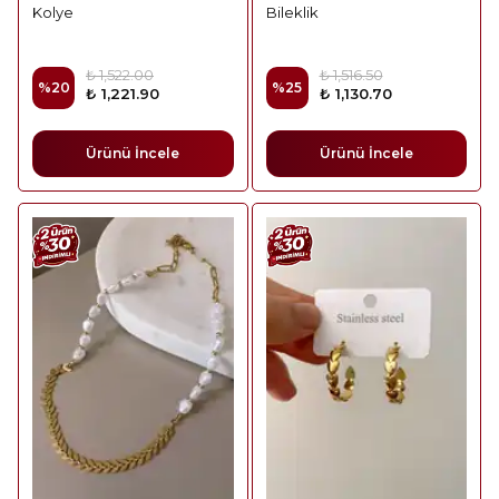
Kolye
Bileklik
₺ 1,522.00
₺ 1,516.50
%
20
%
25
₺ 1,221.90
₺ 1,130.70
Ürünü İncele
Ürünü İncele