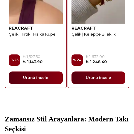
REACRAFT
REACRAFT
Çelik | Tırtıklı Halka Küpe
Çelik | Kelepçe Bileklik
₺ 1,527.50
₺ 1,632.00
%
25
%
24
₺ 1,143.90
₺ 1,248.40
Ürünü İncele
Ürünü İncele
Zamansız Stil Arayanlara: Modern Takı
Seçkisi