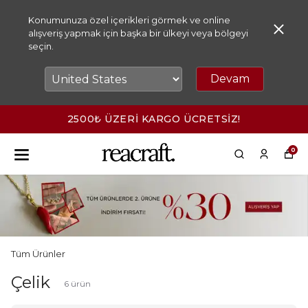
Konumunuza özel içerikleri görmek ve online
alışveriş yapmak için başka bir ülkeyi veya bölgeyi
seçin.
Devam
2500₺ ÜZERİ KARGO ÜCRETSİZ!
0
Tüm Ürünler
Çelik
6
ürün