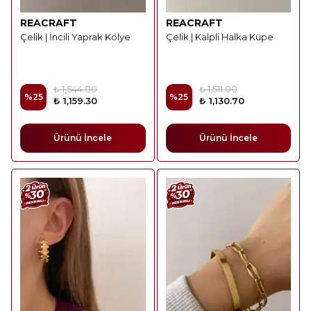
REACRAFT
REACRAFT
Çelik | İncili Yaprak Kolye
Çelik | Kalpli Halka Küpe
₺ 1,544.00
₺ 1,511.00
%
25
%
25
₺ 1,159.30
₺ 1,130.70
Ürünü İncele
Ürünü İncele