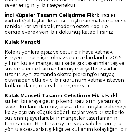
severler için iyi bir seçenektir.
İnci Küpeler Tasarım Geliştirme Fikri:
İnciler
yada doğal taşlar ile zıtlık oluşturan malzemeler ve
renkler karıştırılarak, modern estetik açı ile
dengeleyerek yeni bir dokunuş katabilirsiniz.
Kulak Manşeti
Koleksiyonlara eşsiz ve cesur bir hava katmak
isteyen herkes için olmazsa olmazlardandır. 2025
yılının kulak manşet stili sade, şık tasarımlar taş ve
süslemeler ile harmanlanmış manşetlere kadar
uzanır. Aynı zamanda ekstra piercing’e ihtiyaç
duymadan etkileyici bir görünüm katmak isteyen
kullanıcılar için ideal bir seçenektir.
Kulak Manşeti Tasarım Geliştirme Fikri:
Farklı
stilleri bir araya getirip kendi tarzlarını yaratmayı
seven kullanıcılarımız, kişisel dokunuşlar eklemeyi
kolaylaştıran küçük değerli taşlar veya kristallerle
süslenmiş ayarlanabilir manşetler tasarlamanın
tam zamanı! Her tarza uyum sağlayabilen bu çok
yönlü aksesuarlar, şıklığı ve kullanım kolaylığını bir