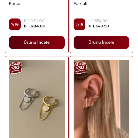
Earcuff
Earcuff
₺ 2,050.00
₺ 1,654.00
%
18
%
18
₺ 1,684.00
₺ 1,349.50
Ürünü İncele
Ürünü İncele