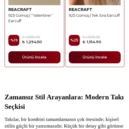
REACRAFT
REACRAFT
925 Gümüş | ''Valentine''
925 Gümüş | Tek Sıra Earcuff
Earcuff
₺ 1,599.00
₺ 1,538.50
%
19
%
25
₺ 1,294.50
₺ 1,154.90
Ürünü İncele
Ürünü İncele
Zamansız Stil Arayanlara: Modern Takı
Seçkisi
Takılar, bir kombini tamamlamanın çok ötesinde; kişisel
stilin güçlü bir yansımasıdır. Küçük bir detay gibi görünse