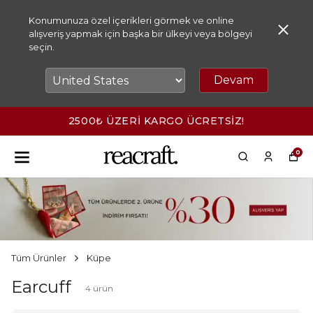
Konumunuza özel içerikleri görmek ve online
alışveriş yapmak için başka bir ülkeyi veya bölgeyi
seçin.
Devam
2500₺ ÜZERİ KARGO ÜCRETSİZ!
0
Tüm Ürünler
Küpe
Earcuff
4
ürün