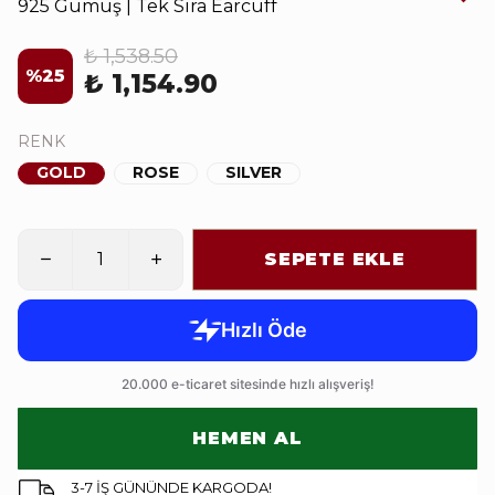
925 Gümüş | Tek Sıra Earcuff
₺ 1,538.50
%
25
₺ 1,154.90
RENK
GOLD
ROSE
SILVER
SEPETE EKLE
HEMEN AL
3-7 İŞ GÜNÜNDE KARGODA!