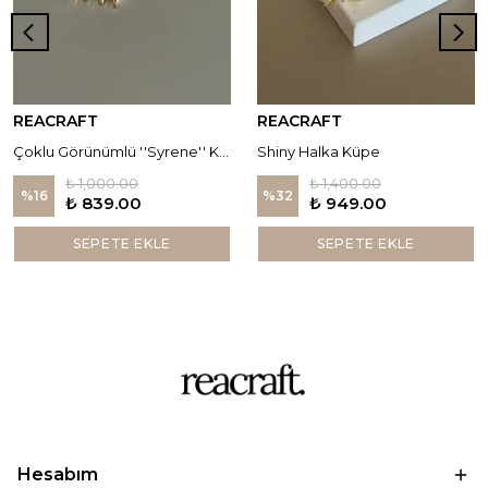
REACRAFT
REACRAFT
Çoklu Görünümlü ''Syrene'' Küpe
Shiny Halka Küpe
₺ 1,000.00
₺ 1,400.00
%
16
%
32
₺ 839.00
₺ 949.00
SEPETE EKLE
SEPETE EKLE
Hesabım