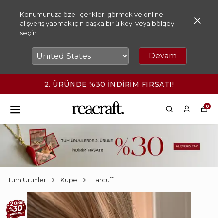
Konumunuza özel içerikleri görmek ve online
alışveriş yapmak için başka bir ülkeyi veya bölgeyi
seçin.
Devam
TI!
2500₺ ÜZERİ KARGO ÜCRETSİ
0
Tüm Ürünler
Küpe
Earcuff