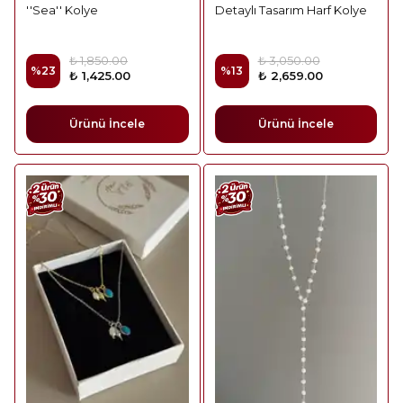
''Sea'' Kolye
Detaylı Tasarım Harf Kolye
₺ 1,850.00
₺ 3,050.00
%
23
%
13
₺ 1,425.00
₺ 2,659.00
Ürünü İncele
Ürünü İncele