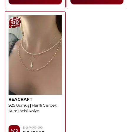
REACRAFT
925 Gümüş | Harfli Gerçek
Kum İncisi Kolye
₺ 2,700.00
%
12