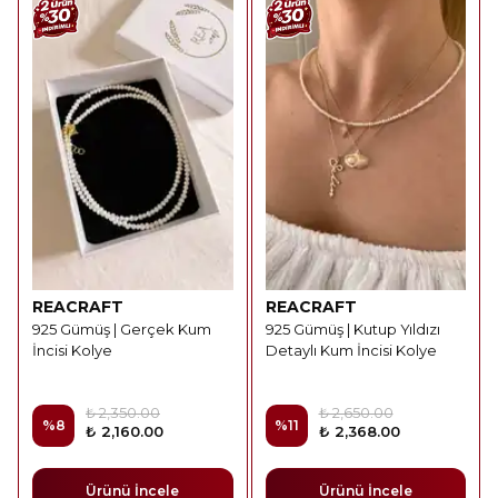
REACRAFT
REACRAFT
925 Gümüş | Gerçek Kum
925 Gümüş | Kutup Yıldızı
İncisi Kolye
Detaylı Kum İncisi Kolye
₺ 2,350.00
₺ 2,650.00
%
8
%
11
₺ 2,160.00
₺ 2,368.00
Ürünü İncele
Ürünü İncele