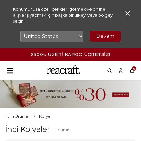
Konumunuza özel içerikleri görmek ve online
alışveriş yapmak için başka bir ülkeyi veya bölgeyi
seçin.
Devam
2500₺ ÜZERİ KARGO ÜCRETSİZ!
0
Tüm Ürünler
Kolye
İnci Kolyeler
13
ürün