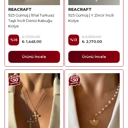
REACRAFT
REACRAFT
925 Gümüş | İthal Turkuaz
925 Gümüş | Y Zincir İncili
Taşlı İncili Deniz Kabuğu
Kolye
Kolye
₺ 1,730.00
₺ 2,500.00
%
16
%
13
₺ 1,445.00
₺ 2,170.00
Ürünü İncele
Ürünü İncele