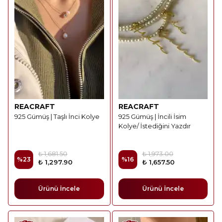
REACRAFT
REACRAFT
925 Gümüş | Taşlı İnci Kolye
925 Gümüş | İncili İsim
Kolye/ İstediğini Yazdır
₺ 1,681.50
₺ 1,973.00
%
23
%
16
₺ 1,297.90
₺ 1,657.50
Ürünü İncele
Ürünü İncele