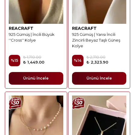
REACRAFT
REACRAFT
925 Gümüş | İncili Büyük
925 Gümüş | Yarısı İncili
''Cross'' Kolye
Zincirli Beyaz Taşlı Güneş
Kolye
₺ 1,710.00
₺ 2,710.00
%
15
%
14
₺ 1,449.00
₺ 2,323.90
Ürünü İncele
Ürünü İncele