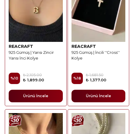
REACRAFT
REACRAFT
925 Gümüş | Yarısı Zincir
925 Gümüş | İncili ''Cross''
Yarısı İnci Kolye
Kolye
₺ 2,105.00
₺ 1,681.50
%
10
%
18
₺ 1,899.00
₺ 1,377.00
Ürünü İncele
Ürünü İncele