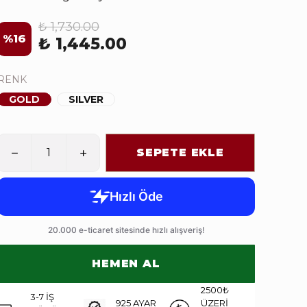
₺ 1,730.00
%
16
₺ 1,445.00
RENK
GOLD
SILVER
SEPETE EKLE
HEMEN AL
2500₺
3-7 İŞ
925 AYAR
ÜZERİ