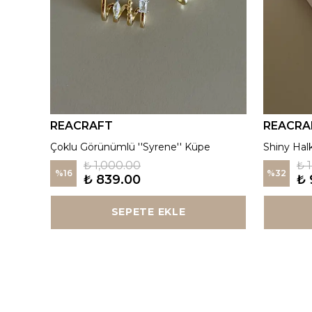
REACRAFT
REACRA
925 Gümüş | Kırmızı ''Aurora'' Madalyon Kolye
Çoklu Görünümlü ''Syrene'' Küpe
Shiny Hal
₺ 1,000.00
₺ 
%
16
%
32
₺ 839.00
₺ 
SEPETE EKLE