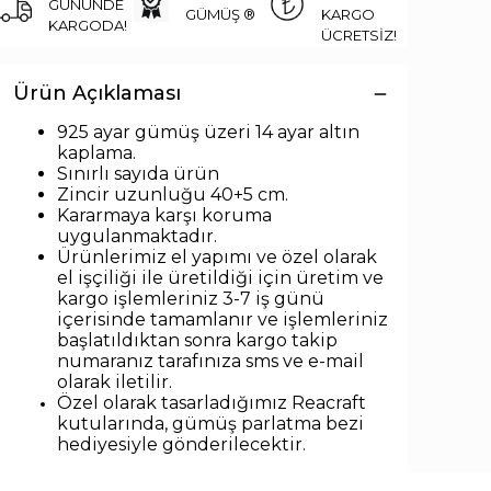
GÜNÜNDE
GÜMÜŞ ®
KARGO
KARGODA!
ÜCRETSİZ!
Ürün Açıklaması
925 ayar gümüş üzeri 14 ayar altın
kaplama.
Sınırlı sayıda ürün
Zincir uzunlu
ğu 40+5 cm.
Kararmaya karşı koruma
uygulanmaktadır.
Ürünlerimiz el yapımı ve özel olarak
el işçiliği ile üretildiği için üretim ve
kargo işlemleriniz 3-7 iş günü
içerisinde tamamlanır ve işlemleriniz
başlatıldıktan sonra kargo takip
numaranız tarafınıza sms ve e-mail
olarak iletilir.
Özel olarak tasarladığımız Reacraft
kutularında,
gümüş parlatma bezi
hediyesiyle
gönderilecektir.