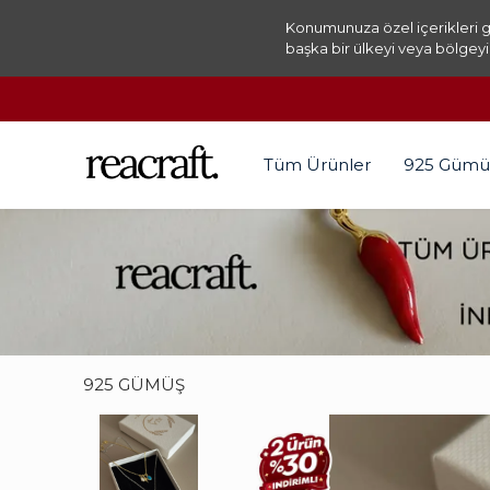
Konumunuza özel içerikleri g
başka bir ülkeyi veya bölgeyi
2. ÜRÜNDE %30 İNDİRİM F
Tüm Ürünler
925 Gümü
925 GÜMÜŞ