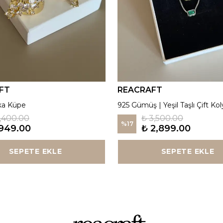
FT
REACRAFT
ka Küpe
925 Gümüş | Yeşil Taşlı Çift Kol
1,400.00
₺ 3,500.00
%
17
949.00
₺ 2,899.00
SEPETE EKLE
SEPETE EKLE