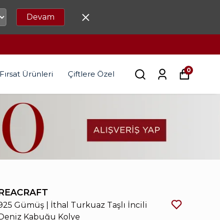
Devam
0
Fırsat Ürünleri
Çiftlere Özel
REACRAFT
925 Gümüş | İthal Turkuaz Taşlı İncili
Deniz Kabuğu Kolye