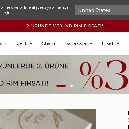
örmek ve online alışveriş yapmak için
 seçin.
IRSATI!
ş
Çelik
Charm
Sana Özel
Erkek