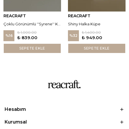
REACRAFT
REACRAFT
Çoklu Görünümlü ''Syrene'' Küpe
Shiny Halka Küpe
₺ 1,000.00
₺ 1,400.00
%
16
%
32
₺ 839.00
₺ 949.00
SEPETE EKLE
SEPETE EKLE
Hesabım
Kurumsal