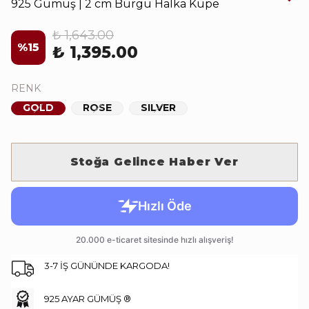
925 Gümüş | 2 cm Burgu Halka Küpe
₺ 1,643.00
%
15
₺ 1,395.00
RENK
GOLD
ROSE
SILVER
Stoğa Gelince Haber Ver
3-7 İŞ GÜNÜNDE KARGODA!
925 AYAR GÜMÜŞ ®