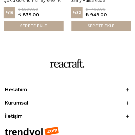
Çoklu Görünümlü ''Syrene'' Küpe
Shiny Halka Küpe
₺ 1,000.00
₺ 1,400.00
%
16
%
32
₺ 839.00
₺ 949.00
SEPETE EKLE
SEPETE EKLE
Hesabım
Kurumsal
İletişim
trendyol
.com