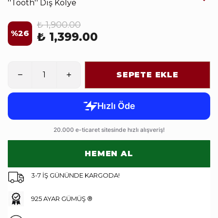
''Tooth'' Diş Kolye
₺ 1,900.00
%
26
₺ 1,399.00
SEPETE EKLE
HEMEN AL
3-7 İŞ GÜNÜNDE KARGODA!
925 AYAR GÜMÜŞ ®