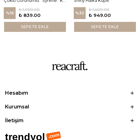
Çoklu Görünümlü ''Syrene'' Küpe
Shiny Halka Küpe
₺ 1,000.00
₺ 1,400.00
%
16
%
32
₺ 839.00
₺ 949.00
SEPETE EKLE
SEPETE EKLE
Hesabım
Kurumsal
İletişim
trendyol
.com