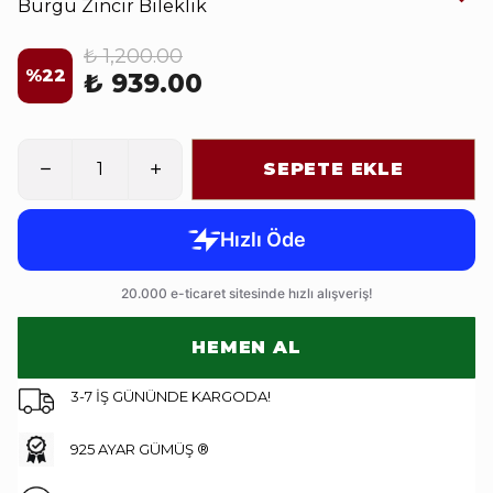
Burgu Zincir Bileklik
₺ 1,200.00
%
22
₺ 939.00
SEPETE EKLE
HEMEN AL
3-7 İŞ GÜNÜNDE KARGODA!
925 AYAR GÜMÜŞ ®