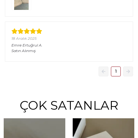
18 Aralık 2025
Emre Ertuğrul
A.
Satın Alınmış
1
ÇOK SATANLAR