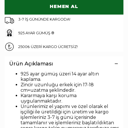
HEMEN AL
3-7 İŞ GÜNÜNDE KARGODA!
925 AYAR GÜMÜŞ ®
2500₺ ÜZERİ KARGO ÜCRETSİZ!
Ürün Açıklaması
925 ayar gümüş üzeri 14 ayar altın
kaplama.
Zincir uzunluğu erkek için 17-18
cm+uzatma
şeklindedir
.
Kararmaya karşı koruma
uygulanmaktadır.
Ürünlerimiz el yapımı ve özel olarak el
işçiliği ile üretildiği için üretim ve kargo
işlemleriniz 3-7 iş günü içerisinde
tamamlanır ve işlemleriniz başlatıldıktan