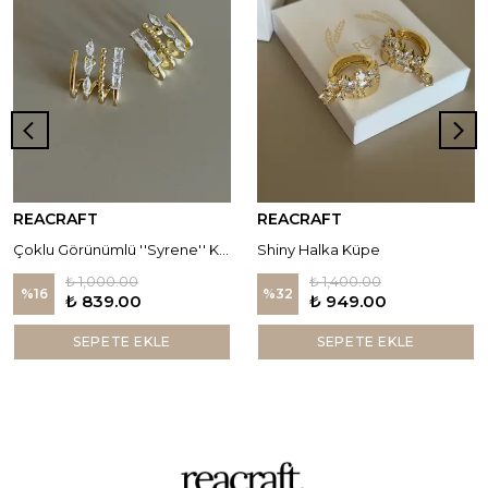
REACRAFT
REACRAFT
Çoklu Görünümlü ''Syrene'' Küpe
Shiny Halka Küpe
₺ 1,000.00
₺ 1,400.00
%
16
%
32
₺ 839.00
₺ 949.00
SEPETE EKLE
SEPETE EKLE