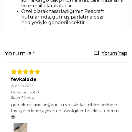
sonra kargo takip numaranız tarafınıza sms
ve e-mail olarak iletilir.
Özel olarak tasarladığımız Reacraft
kutularında,
gümüş parlatma bezi
hediyesiyle
gönderilecektir.
Yorumlar
Yorum Yap
fevkalade
19 Ekim 2025
Mahmut Esat
B.
Satın Alınmış
gercekten asırı beğendim ve cok kalitetliler herkese
tavsiye ederim,ayrıyeten asırı ilgililer tesekkür ederim
😍