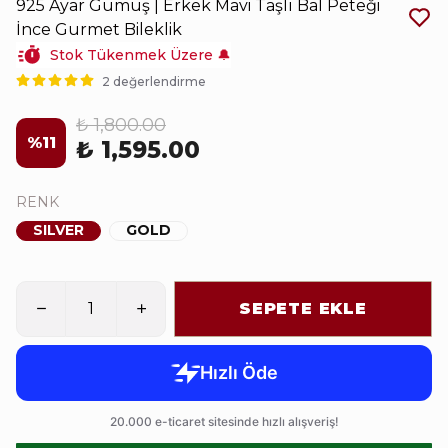
925 Ayar Gümüş | Erkek Mavi Taşlı Bal Peteği
İnce Gurmet Bileklik
Stok Tükenmek Üzere 🔔
2 değerlendirme
₺ 1,800.00
%
11
₺ 1,595.00
RENK
SILVER
GOLD
SEPETE EKLE