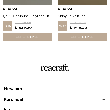
REACRAFT
REACRAFT
Çoklu Görünümlü ''Syrene'' Küpe
Shiny Halka Küpe
₺ 1,000.00
₺ 1,400.00
%
16
%
32
₺ 839.00
₺ 949.00
SEPETE EKLE
SEPETE EKLE
Hesabım
Kurumsal