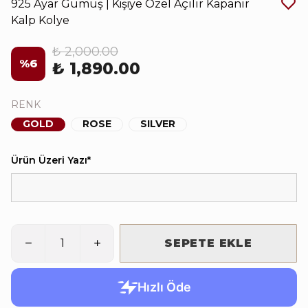
925 Ayar Gümüş | Kişiye Özel Açılır Kapanır
Kalp Kolye
₺ 2,000.00
%
6
₺ 1,890.00
RENK
GOLD
ROSE
SILVER
Ürün Üzeri Yazı
*
SEPETE EKLE