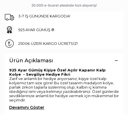
3-7 İŞ GÜNÜNDE KARGODA!
925 AYAR GÜMÜŞ ®
2500₺ ÜZERİ KARGO ÜCRETSİZ!
Ürün Açıklaması
925 Ayar Gümüş Kişiye Özel Açılır Kapanır Kalp
Kolye - Sevgiliye Hediye Fikri
Zarif ve anlamlı bir hediye arıyorsanız, kişiye özel kalp
kolyemiz tam size göre! Bu özel tasarım madalyon kolye,
parlak zirkon taşlarla süslenmiş olup, kalbin iç kısmına
istediğiniz ismi veya kelimeyi yazdırabilirsiniz. Özel günlerde
sevdiklerinize anlamlı bir hediye vermek için mükemmel bir
seçimdir.
Devamını Göster