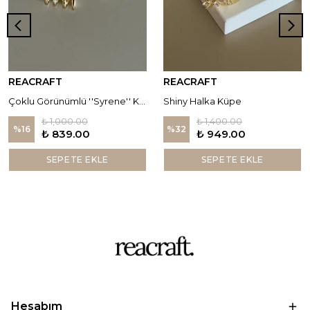
REACRAFT
REACRAFT
Çoklu Görünümlü ''Syrene'' Küpe
Shiny Halka Küpe
₺ 1,000.00
₺ 1,400.00
%
16
%
32
₺ 839.00
₺ 949.00
SEPETE EKLE
SEPETE EKLE
Hesabım