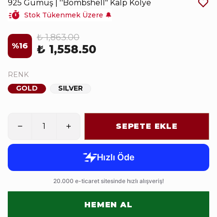
925 Gümüş | ''Bombshell" Kalp Kolye
Stok Tükenmek Üzere 🔔
₺ 1,863.00
%
16
₺ 1,558.50
RENK
GOLD
SILVER
SEPETE EKLE
HEMEN AL