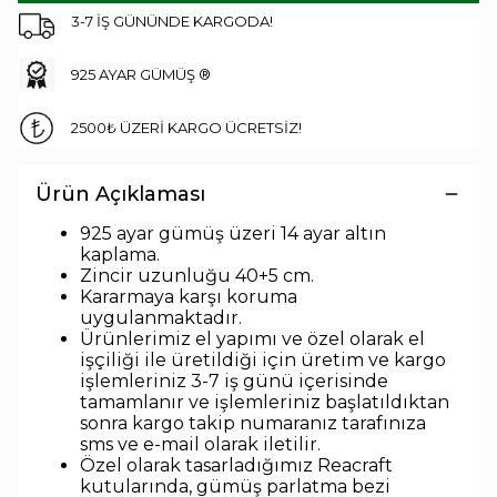
3-7 İŞ GÜNÜNDE KARGODA!
925 AYAR GÜMÜŞ ®
2500₺ ÜZERİ KARGO ÜCRETSİZ!
Ürün Açıklaması
925 ayar gümüş üzeri 14 ayar altın
kaplama.
Zincir uzunlu
ğu 40+5 cm.
Kararmaya karşı koruma
uygulanmaktadır.
Ürünlerimiz el yapımı ve özel olarak el
işçiliği ile üretildiği için üretim ve kargo
işlemleriniz 3-7 iş günü içerisinde
tamamlanır ve işlemleriniz başlatıldıktan
sonra kargo takip numaranız tarafınıza
sms ve e-mail olarak iletilir.
Özel olarak tasarladığımız Reacraft
kutularında,
gümüş parlatma bezi