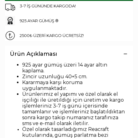
3-7 İŞ GÜNÜNDE KARGODA!
925 AYAR GÜMÜŞ ®
2500₺ ÜZERİ KARGO ÜCRETSİZ!
Ürün Açıklaması
925 ayar gümüş üzeri 14 ayar altın
kaplama.
Zincir uzunlu
ğu 40+5 cm.
Kararmaya karşı koruma
uygulanmaktadır.
Ürünlerimiz el yapımı ve özel olarak el
işçiliği ile üretildiği için üretim ve kargo
işlemleriniz 3-7 iş günü içerisinde
tamamlanır ve işlemleriniz başlatıldıktan
sonra kargo takip numaranız tarafınıza
sms ve e-mail olarak iletilir.
Özel olarak tasarladığımız Reacraft
kutularında,
gümüş parlatma bezi