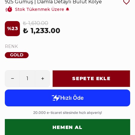
925 Gümüş | Damla Detaylı Bulut Kolye
Stok Tükenmek Üzere 🔔
₺ 1,610.00
%
23
₺ 1,233.00
RENK
GOLD
SEPETE EKLE
HEMEN AL