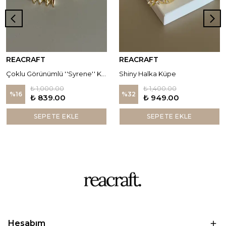
REACRAFT
REACRAFT
Çoklu Görünümlü ''Syrene'' Küpe
Shiny Halka Küpe
₺ 1,000.00
₺ 1,400.00
%
16
%
32
₺ 839.00
₺ 949.00
SEPETE EKLE
SEPETE EKLE
Hesabım