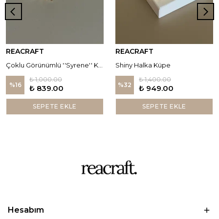
REACRAFT
REACRAFT
Çoklu Görünümlü ''Syrene'' Küpe
Shiny Halka Küpe
₺ 1,000.00
₺ 1,400.00
%
16
%
32
₺ 839.00
₺ 949.00
SEPETE EKLE
SEPETE EKLE
Hesabım