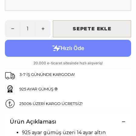
SEPETE EKLE
3-7 İŞ GÜNÜNDE KARGODA!
925 AYAR GÜMÜŞ ®
2500₺ ÜZERİ KARGO ÜCRETSİZ!
Ürün Açıklaması
925 ayar gümüş üzeri 14 ayar altın