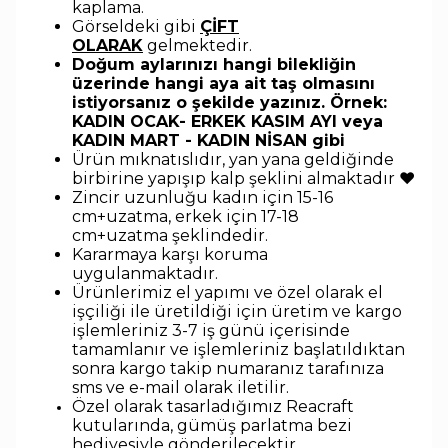
kaplama.
Görseldeki gibi
ÇİFT
OLARAK
gelmektedir.
Doğum aylarınızı hangi bilekliğin
üzerinde hangi aya ait taş olmasını
istiyorsanız o şekilde yazınız. Örnek:
KADIN OCAK- ERKEK KASIM AYI veya
KADIN MART - KADIN NİSAN gibi
Ürün mıknatıslıdır, yan yana geldiğinde
birbirine yapışıp kalp şeklini almaktadır ♥
Zincir uzunluğu kadın için 15-16
cm+uzatma, erkek için 17-18
cm+uzatma
şeklindedir
.
Kararmaya karşı koruma
uygulanmaktadır.
Ürünlerimiz el yapımı ve özel olarak el
işçiliği ile üretildiği için üretim ve kargo
işlemleriniz 3-7 iş günü içerisinde
tamamlanır ve işlemleriniz başlatıldıktan
sonra kargo takip numaranız tarafınıza
sms ve e-mail olarak iletilir.
Özel olarak tasarladığımız Reacraft
kutularında,
gümüş parlatma bezi
hediyesiyle
gönderilecektir.