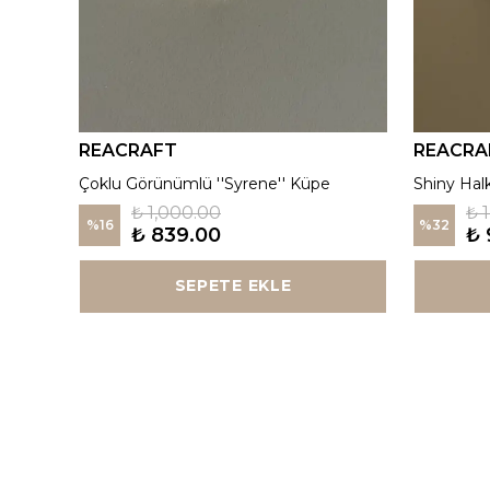
REACRAFT
REACRA
925 Gümüş | Kırmızı ''Aurora'' Madalyon Kolye
Çoklu Görünümlü ''Syrene'' Küpe
Shiny Hal
₺ 1,000.00
₺ 
%
16
%
32
₺ 839.00
₺ 
SEPETE EKLE