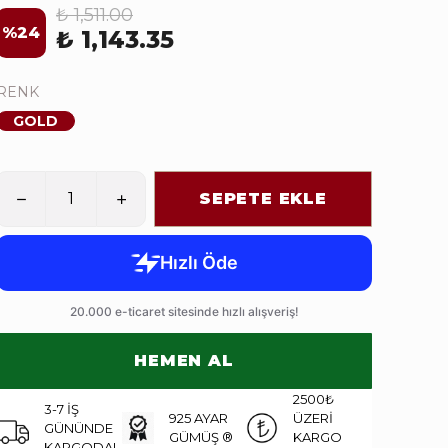
₺ 1,511.00
%
24
₺ 1,143.35
RENK
GOLD
SEPETE EKLE
HEMEN AL
2500₺
3-7 İŞ
925 AYAR
ÜZERİ
GÜNÜNDE
GÜMÜŞ ®
KARGO
KARGODA!