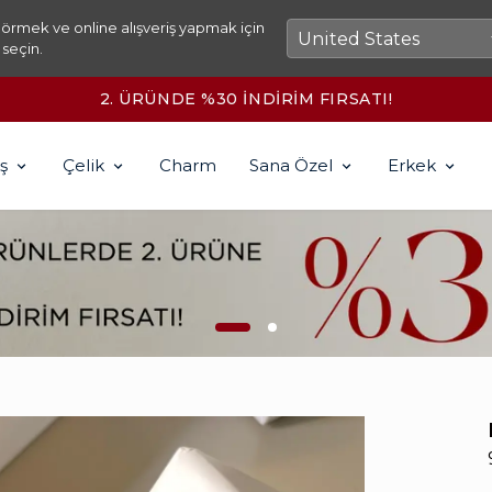
örmek ve online alışveriş yapmak için
 seçin.
2500₺ ÜZERİ KARGO ÜCRETSİZ!
ş
Çelik
Charm
Sana Özel
Erkek