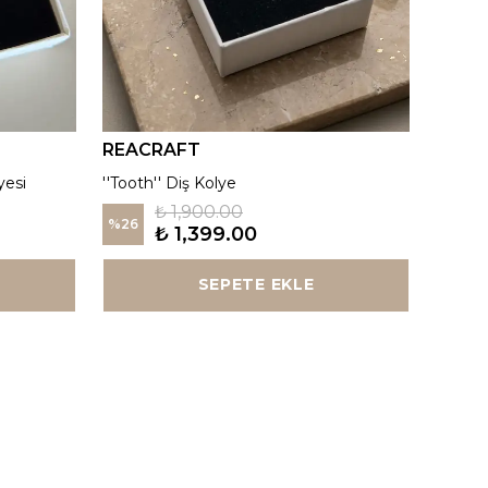
REACRAFT
REAC
yesi
''Tooth'' Diş Kolye
Kutup Y
₺ 1,900.00
%
26
%
26
₺ 1,399.00
SEPETE EKLE