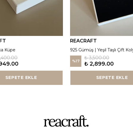
FT
REACRAFT
ka Küpe
925 Gümüş | Yeşil Taşlı Çift Kol
1,400.00
₺ 3,500.00
%
17
949.00
₺ 2,899.00
SEPETE EKLE
SEPETE EKLE