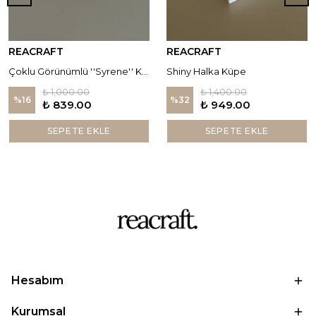
REACRAFT
REACRAFT
Çoklu Görünümlü ''Syrene'' Küpe
Shiny Halka Küpe
₺ 1,000.00
₺ 1,400.00
%
16
%
32
₺ 839.00
₺ 949.00
SEPETE EKLE
SEPETE EKLE
Hesabım
Kurumsal