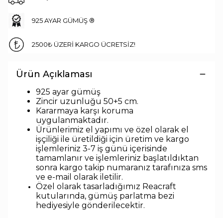
925 AYAR GÜMÜŞ ®
2500₺ ÜZERİ KARGO ÜCRETSİZ!
Ürün Açıklaması
925 ayar gümüş
Zincir uzunlu
ğu 50+5 cm.
Kararmaya karşı koruma
uygulanmaktadır.
Ürünlerimiz el yapımı ve özel olarak el
işçiliği ile üretildiği için üretim ve kargo
işlemleriniz 3-7 iş günü içerisinde
tamamlanır ve işlemleriniz başlatıldıktan
sonra kargo takip numaranız tarafınıza sms
ve e-mail olarak iletilir.
Özel olarak tasarladığımız Reacraft
kutularında,
gümüş parlatma bezi
hediyesiyle
gönderilecektir.