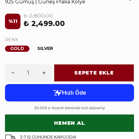
925 Gümüş | Güneş Plaka Kolye
₺ 2,800.00
%
11
₺ 2,499.00
RENK
GOLD
SILVER
SEPETE EKLE
HEMEN AL
3-7 İŞ GÜNÜNDE KARGODA!