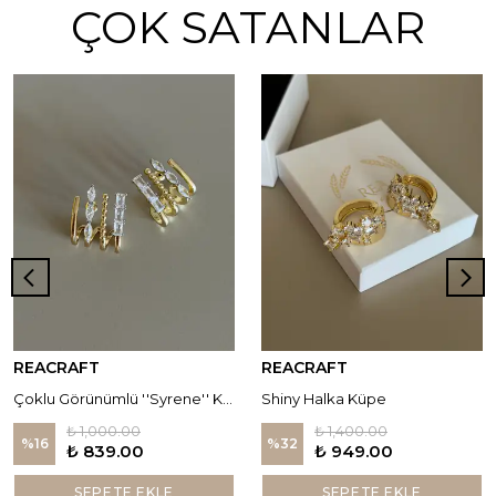
ÇOK SATANLAR
REACRAFT
REACRAFT
Çoklu Görünümlü ''Syrene'' Küpe
Shiny Halka Küpe
₺ 1,000.00
₺ 1,400.00
%
16
%
32
₺ 839.00
₺ 949.00
SEPETE EKLE
SEPETE EKLE