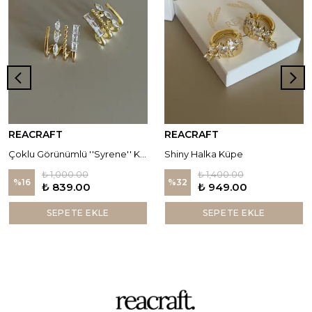
REACRAFT
REACRAFT
Çoklu Görünümlü ''Syrene'' Küpe
Shiny Halka Küpe
₺ 1,000.00
₺ 1,400.00
%
16
%
32
₺ 839.00
₺ 949.00
SEPETE EKLE
SEPETE EKLE