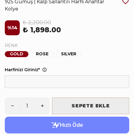
925 Gümüş | Kalp Sallantılı Harfli Anahtar
Kolye
₺ 2,200.00
%
14
₺ 1,898.00
RENK
GOLD
ROSE
SILVER
Harfinizi Giriniz
*
SEPETE EKLE