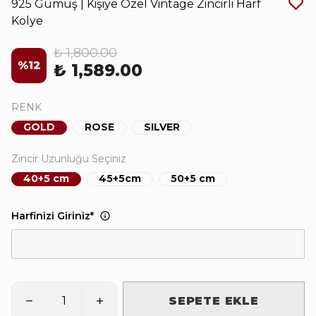
925 Gümüş | Kişiye Özel Vintage Zincirli Harf
Kolye
₺ 1,800.00
%
12
₺ 1,589.00
RENK
GOLD
ROSE
SILVER
Zincir Uzunluğu Seçiniz
40+5 cm
45+5cm
50+5 cm
Harfinizi Giriniz
*
SEPETE EKLE