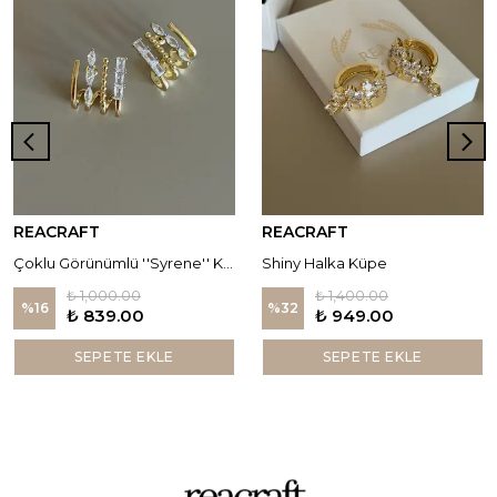
REACRAFT
REACRAFT
Çoklu Görünümlü ''Syrene'' Küpe
Shiny Halka Küpe
₺ 1,000.00
₺ 1,400.00
%
16
%
32
₺ 839.00
₺ 949.00
SEPETE EKLE
SEPETE EKLE