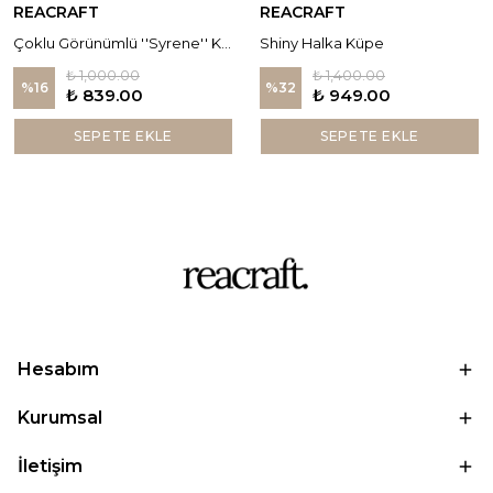
REACRAFT
REACRAFT
Çoklu Görünümlü ''Syrene'' Küpe
Shiny Halka Küpe
₺ 1,000.00
₺ 1,400.00
%
16
%
32
₺ 839.00
₺ 949.00
SEPETE EKLE
SEPETE EKLE
Hesabım
Kurumsal
İletişim