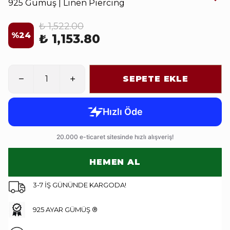
925 Gümüş | Linen Piercing
₺ 1,522.00
%
24
₺ 1,153.80
SEPETE EKLE
HEMEN AL
3-7 İŞ GÜNÜNDE KARGODA!
925 AYAR GÜMÜŞ ®