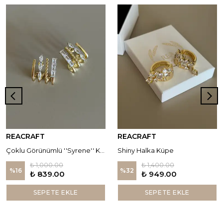
REACRAFT
REACRAFT
Çoklu Görünümlü ''Syrene'' Küpe
Shiny Halka Küpe
₺ 1,000.00
₺ 1,400.00
%
16
%
32
₺ 839.00
₺ 949.00
SEPETE EKLE
SEPETE EKLE