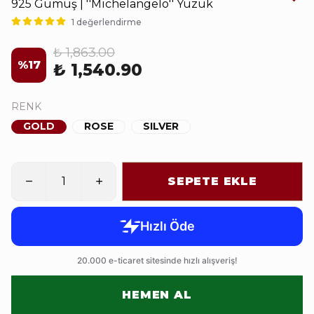
925 Gümüş | ''Michelangelo'' Yüzük
1 değerlendirme
₺ 1,863.00
%
17
₺ 1,540.90
RENK
GOLD
ROSE
SILVER
SEPETE EKLE
HEMEN AL