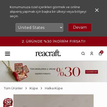
Konumunuza özel içerikleri görmek ve online
alışveriş yapmak için başka bir ülkeyi veya bölgeyi
seçin.
Devam
2. ÜRÜNDE %30 İNDİRİM FIRSATI!
0
Tüm Ürünler
Küpe
Halka Küpe