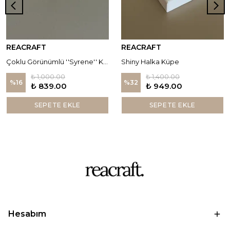
REACRAFT
REACRAFT
Çoklu Görünümlü ''Syrene'' Küpe
Shiny Halka Küpe
₺ 1,000.00
₺ 1,400.00
%
16
%
32
₺ 839.00
₺ 949.00
SEPETE EKLE
SEPETE EKLE
Hesabım