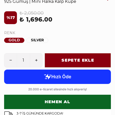
925 Gümüş | Mini Halka Kalp Küpe
₺ 2,050.00
%
17
₺ 1,696.00
RENK
GOLD
SILVER
SEPETE EKLE
HEMEN AL
3-7 İŞ GÜNÜNDE KARGODA!