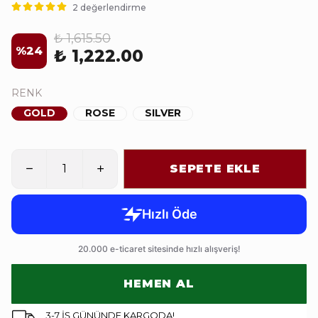
2 değerlendirme
₺ 1,615.50
%
24
₺ 1,222.00
RENK
GOLD
ROSE
SILVER
SEPETE EKLE
HEMEN AL
3-7 İŞ GÜNÜNDE KARGODA!