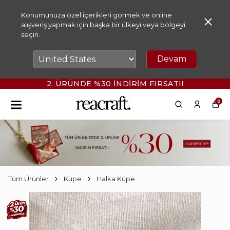
Konumunuza özel içerikleri görmek ve online
alışveriş yapmak için başka bir ülkeyi veya bölgeyi
seçin.
Devam
2. ÜRÜNDE %30 İNDİRİM FIRSATI!
0
Tüm Ürünler
Küpe
Halka Küpe