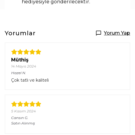
hediyesiyle
gönderilecektir.
Yorumlar
Yorum Yap
Müthiş
14 Mayıs 2024
Hazel
N.
Çok tatlı ve kaliteli
5 Kasım 2024
Cansın
G.
Satın Alınmış