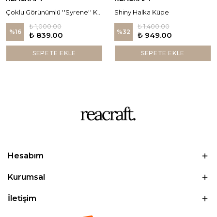
Çoklu Görünümlü ''Syrene'' Küpe
Shiny Halka Küpe
₺ 1,000.00
₺ 1,400.00
%
16
%
32
₺ 839.00
₺ 949.00
SEPETE EKLE
SEPETE EKLE
Hesabım
Kurumsal
İletişim