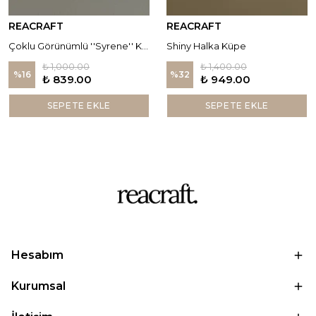
REACRAFT
REACRAFT
Çoklu Görünümlü ''Syrene'' Küpe
Shiny Halka Küpe
₺ 1,000.00
₺ 1,400.00
%
16
%
32
₺ 839.00
₺ 949.00
SEPETE EKLE
SEPETE EKLE
Hesabım
Kurumsal