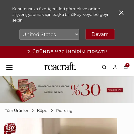
Konumunuza özel içerikleri görmek ve online
alışveriş yapmak için başka bir ülkeyi veya bölgeyi
seçin.
Devam
2. ÜRÜNDE %30 İNDİRİM FIRSATI!
0
Tüm Ürünler
Küpe
Piercing