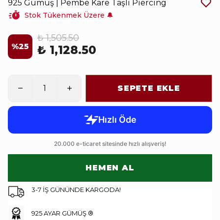
925 Gümüş | Pembe Kare Taşlı Piercing
Stok Tükenmek Üzere 🔔
₺ 1,505.50
%
25
₺ 1,128.50
SEPETE EKLE
HEMEN AL
3-7 İŞ GÜNÜNDE KARGODA!
925 AYAR GÜMÜŞ ®