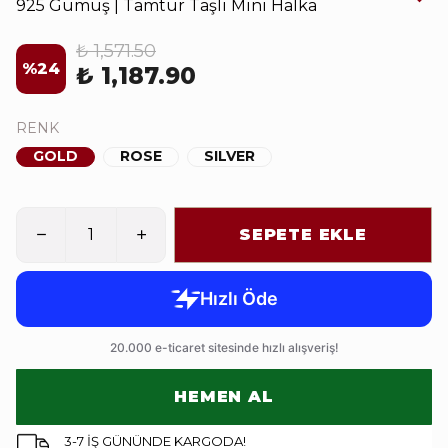
925 Gümüş | Tamtur Taşlı Mini Halka
₺ 1,571.50
%
24
₺ 1,187.90
RENK
GOLD
ROSE
SILVER
SEPETE EKLE
HEMEN AL
3-7 İŞ GÜNÜNDE KARGODA!