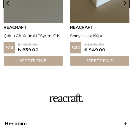
REACRAFT
REACRAFT
Çoklu Görünümlü ''Syrene'' Küpe
Shiny Halka Küpe
₺ 1,000.00
₺ 1,400.00
%
16
%
32
₺ 839.00
₺ 949.00
SEPETE EKLE
SEPETE EKLE
Hesabım