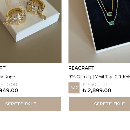
FT
REACRAFT
ka Küpe
925 Gümüş | Yeşil Taşlı Çift Kol
1,400.00
₺ 3,500.00
%
17
949.00
₺ 2,899.00
SEPETE EKLE
SEPETE EKLE