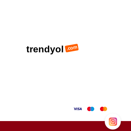
trendyol
.com