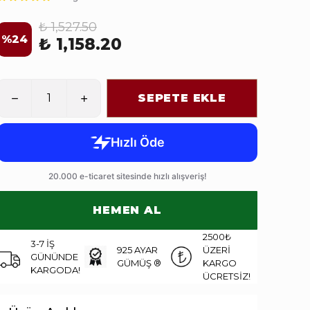
₺ 1,527.50
%
24
₺ 1,158.20
SEPETE EKLE
HEMEN AL
2500₺
3-7 İŞ
925 AYAR
ÜZERİ
GÜNÜNDE
GÜMÜŞ ®
KARGO
KARGODA!
ÜCRETSİZ!