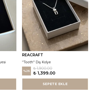
REACRAFT
REAC
yesi
''Tooth'' Diş Kolye
Kutup Y
₺ 1,900.00
%
26
%
26
₺ 1,399.00
SEPETE EKLE