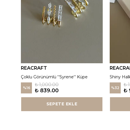
REACRAFT
REACRA
925 Gümüş | Kırmızı ''Aurora'' Madalyon Kolye
Çoklu Görünümlü ''Syrene'' Küpe
Shiny Hal
₺ 1,000.00
₺ 
%
16
%
32
₺ 839.00
₺ 
SEPETE EKLE