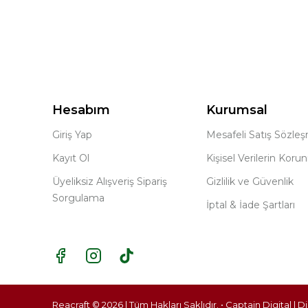
Hesabım
Kurumsal
Giriş Yap
Mesafeli Satış Sözle
Kayıt Ol
Kişisel Verilerin Koru
Üyeliksiz Alışveriş Sipariş
Gizlilik ve Güvenlik
Sorgulama
İptal & İade Şartları
Reacraft © 2026 | Tüm Hakları Saklıdır. • Captain Digital |
Di