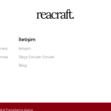
İletişim
şmesi
İletişim
nması
Sıkça Sorulan Sorular
Blog
jital Pazarlama Ajansı