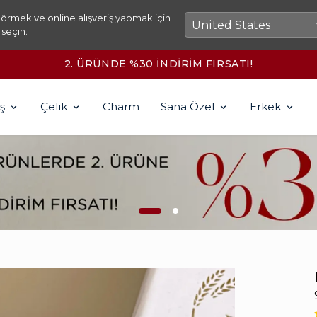
örmek ve online alışveriş yapmak için
 seçin.
2500₺ ÜZERİ KARGO ÜCRETSİZ!
ş
Çelik
Charm
Sana Özel
Erkek