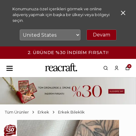
Konumunuza özel içerikleri görmek ve online
alışveriş yapmak için başka bir ülkeyi veya bölgeyi
seçin.
Devam
TI!
2500₺ ÜZERİ KARGO ÜCRETSİ
0
Tüm Ürünler
Erkek
Erkek Bileklik