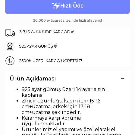
3-7 İŞ GÜNÜNDE KARGODA!
925 AYAR GÜMÜŞ ®
2500₺ ÜZERİ KARGO ÜCRETSİZ!
Ürün Açıklaması
925 ayar gümüş üzeri 14 ayar altın
kaplama.
Zincir uzunluğu kadın için 15-16
cm+uzatma, erkek için 17-18
cm+uzatma
şeklindedir
.
Kararmaya karşı koruma
uygulanmaktadır.
Ürünlerimiz el yapımı ve özel olarak el