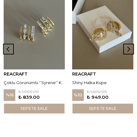
REACRAFT
REACRAFT
Çoklu Görünümlü ''Syrene'' Küpe
Shiny Halka Küpe
₺ 1,000.00
₺ 1,400.00
%
16
%
32
₺ 839.00
₺ 949.00
SEPETE EKLE
SEPETE EKLE