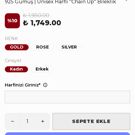
925 Gümüş | Unisex Harfli ''Chain Up'' Bileklik
₺ 1,950.00
%
10
₺ 1,749.00
RENK
GOLD
ROSE
SILVER
Cinsiyet
Kadın
Erkek
Harfinizi Giriniz
*
SEPETE EKLE