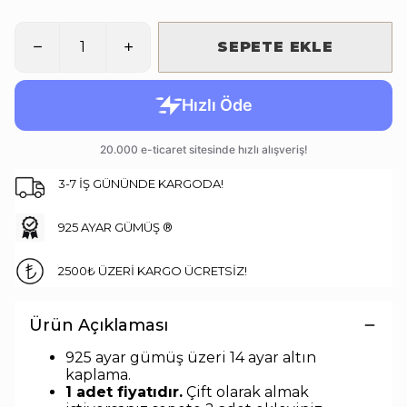
SEPETE EKLE
3-7 İŞ GÜNÜNDE KARGODA!
925 AYAR GÜMÜŞ ®
2500₺ ÜZERİ KARGO ÜCRETSİZ!
Ürün Açıklaması
925 ayar gümüş üzeri 14 ayar altın
kaplama.
1 adet fiyatıdır.
Çift olarak almak