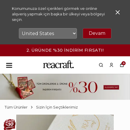
Konumunuza özel içerikleri görmek ve online
alışveriş yapmak için başka bir ülkeyi veya bölgeyi
seçin.
Devam
2500₺ ÜZERİ KARGO ÜCRETSİZ!
0
Tüm Ürünler
Sizin İçin Seçtiklerimiz