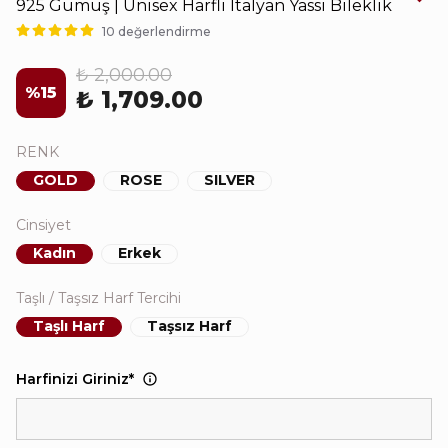
925 Gümüş | Unisex Harfli İtalyan Yassı Bileklik
10 değerlendirme
₺ 2,000.00
%
15
₺ 1,709.00
RENK
GOLD
ROSE
SILVER
Cinsiyet
Kadın
Erkek
Taşlı / Taşsız Harf Tercihi
Taşlı Harf
Taşsız Harf
Harfinizi Giriniz
*