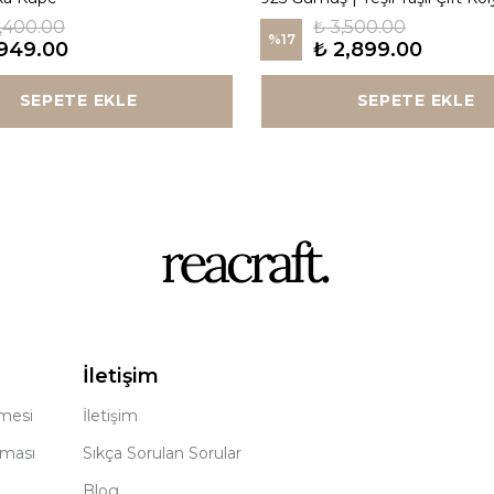
1,400.00
₺ 3,500.00
%
17
949.00
₺ 2,899.00
SEPETE EKLE
SEPETE EKLE
İletişim
şmesi
İletişim
nması
Sıkça Sorulan Sorular
Blog