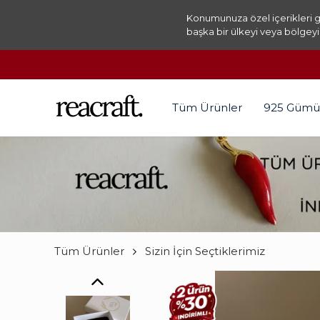
Konumunuza özel içerikleri g
başka bir ülkeyi veya bölgeyi
Tüm Ürünler
925 Gümü
Tüm Ürünler
Sizin İçin Seçtiklerimiz