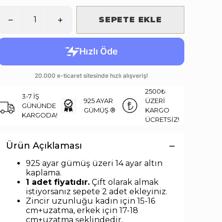
SEPETE EKLE
2500₺
3-7 İŞ
925 AYAR
ÜZERİ
GÜNÜNDE
GÜMÜŞ ®
KARGO
KARGODA!
ÜCRETSİZ!
Ürün Açıklaması
925 ayar gümüş üzeri 14 ayar altın
kaplama.
1 adet fiyatıdır.
Çift olarak almak
istiyorsanız sepete 2 adet ekleyiniz.
Zincir uzunluğu kadın için 15-16
cm+uzatma, erkek için 17-18
cm+uzatma
şeklindedir
.