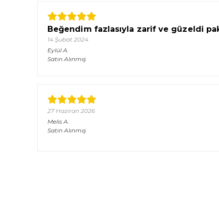
Beğendim fazlasıyla zarif ve güzeldi pa
14 Şubat 2024
Eylül
A.
Satın Alınmış
27 Haziran 2026
Melis
A.
Satın Alınmış