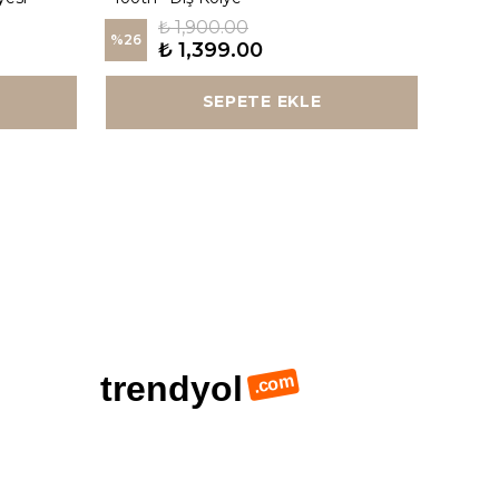
₺ 1,900.00
%
26
%
26
₺ 1,399.00
SEPETE EKLE
trendyol
.com