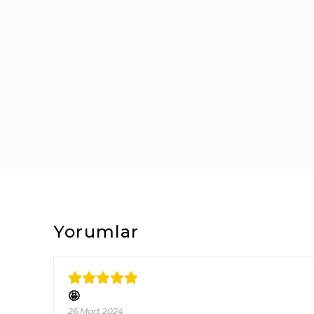
Yorumlar
🤩
26 Mart 2024