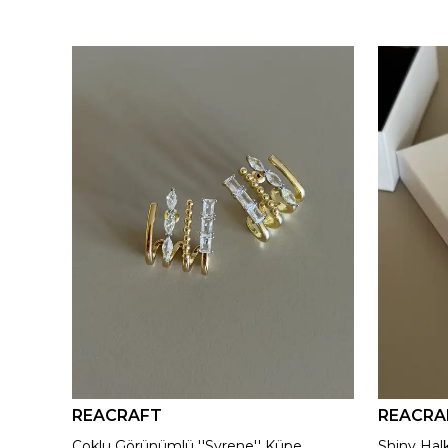
REACRAFT
REACRA
925 Gümüş | Kırmızı ''Aurora'' Madalyon Kolye
Çoklu Görünümlü ''Syrene'' Küpe
Shiny Hal