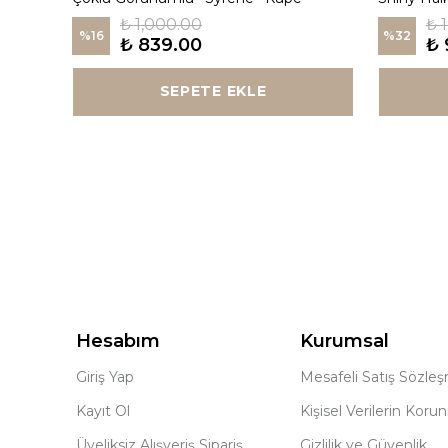
₺ 1,000.00
₺ 
%
16
%
32
₺ 839.00
₺ 
SEPETE EKLE
Hesabım
Kurumsal
Giriş Yap
Mesafeli Satış Sözle
Kayıt Ol
Kişisel Verilerin Koru
Üyeliksiz Alışveriş Sipariş
Gizlilik ve Güvenlik