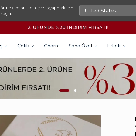
örmek ve online alışveriş yapmak için
 seçin.
2500₺ ÜZERİ KARGO ÜCRETSİZ!
ş
Çelik
Charm
Sana Özel
Erkek