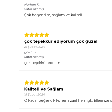
Nurhan
K.
Satın Alınmış
Çok beğendim, sağlam ve kaliteli.
çok teşekkür ediyorum çok güzel
21 Şubat 2024
gülsüm
t.
Satın Alınmış
çok teşekkür ederim
Kaliteli ve Sağlam
15 Şubat 2024
O kadar beğendik ki, hem zarif hem şık. Ellerinize