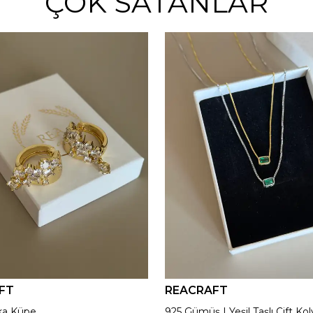
ÇOK SATANLAR
FT
REACRAFT
ka Küpe
925 Gümüş | Yeşil Taşlı Çift Kol