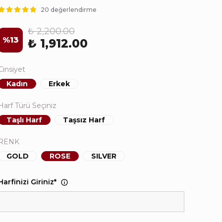
20 değerlendirme
₺ 2,200.00
%
13
₺ 1,912.00
Cinsiyet
Kadın
Erkek
Harf Türü Seçiniz
Taşlı Harf
Taşsız Harf
RENK
GOLD
ROSE
SILVER
Harfinizi Giriniz
*