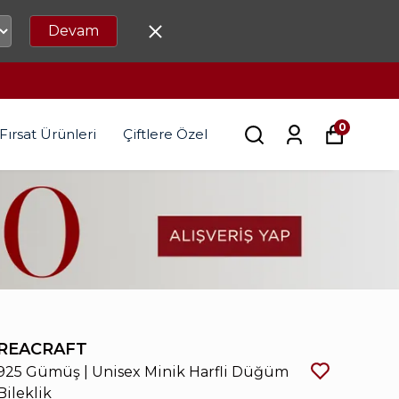
Devam
0
Fırsat Ürünleri
Çiftlere Özel
REACRAFT
925 Gümüş | Unisex Minik Harfli Düğüm
Bileklik