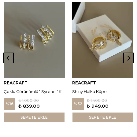
REACRAFT
REACRAFT
Çoklu Görünümlü ''Syrene'' Küpe
Shiny Halka Küpe
₺ 1,000.00
₺ 1,400.00
%
16
%
32
₺ 839.00
₺ 949.00
SEPETE EKLE
SEPETE EKLE