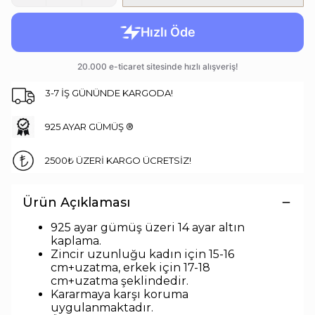
3-7 İŞ GÜNÜNDE KARGODA!
925 AYAR GÜMÜŞ ®
2500₺ ÜZERİ KARGO ÜCRETSİZ!
Ürün Açıklaması
925 ayar gümüş üzeri 14 ayar altın
kaplama.
Zincir uzunluğu kadın için 15-16
cm+uzatma, erkek için 17-18
cm+uzatma
şeklindedir
.
Kararmaya karşı koruma
uygulanmaktadır.