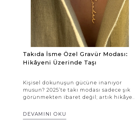
Takıda İsme Özel Gravür Modası:
Hikâyeni Üzerinde Taşı
Kişisel dokunuşun gücüne inanıyor
musun? 2025’te takı modası sadece şık
görünmekten ibaret değil; artık hikâye
taşıyan aksesuarlar öne çıkıyor. İsme
özel gravürlü takılar, stilinize anlam
DEVAMINI OKU
katan zarif bir ifade şekli haline geldi.
“Kime ait olduğunu bilen bir takı”,
sadece moda değil; duygusal bir bağ da