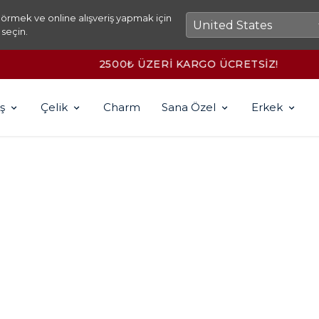
örmek ve online alışveriş yapmak için
 seçin.
2500₺ ÜZERİ KARGO ÜCRETSİZ!
ş
Çelik
Charm
Sana Özel
Erkek