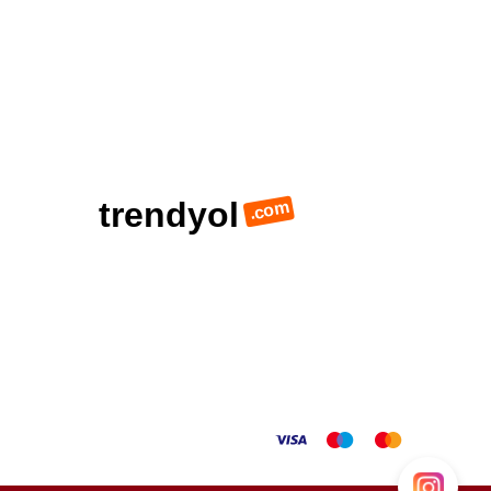
trendyol
.com