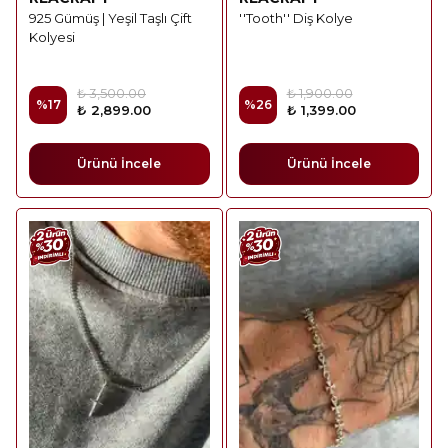
925 Gümüş | Yeşil Taşlı Çift
''Tooth'' Diş Kolye
Kolyesi
₺ 3,500.00
₺ 1,900.00
%
17
%
26
₺ 2,899.00
₺ 1,399.00
Ürünü İncele
Ürünü İncele