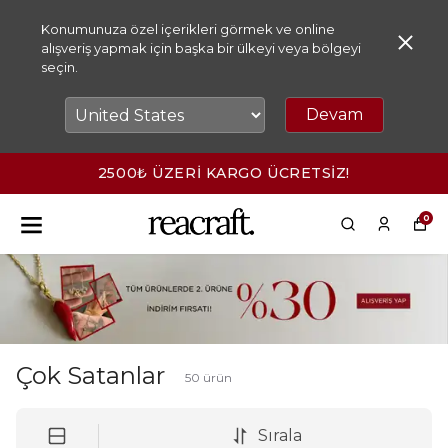
Konumunuza özel içerikleri görmek ve online
alışveriş yapmak için başka bir ülkeyi veya bölgeyi
seçin.
Devam
2500₺ ÜZERİ KARGO ÜCRETSİZ!
0
Çok Satanlar
50
ürün
Sırala