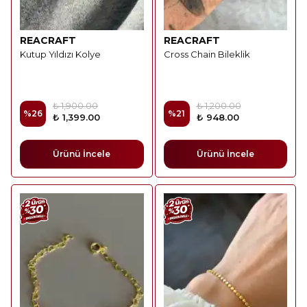
REACRAFT
REACRAFT
Kutup Yıldızı Kolye
Cross Chain Bileklik
₺ 1,900.00
₺ 1,200.00
%
26
%
21
₺ 1,399.00
₺ 948.00
Ürünü İncele
Ürünü İncele