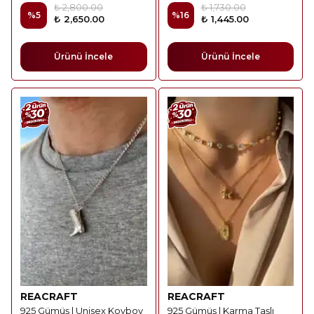
₺ 2,800.00
₺ 1,730.00
%
5
%
16
₺ 2,650.00
₺ 1,445.00
Ürünü İncele
Ürünü İncele
REACRAFT
REACRAFT
925 Gümüş | Unisex Kovboy
925 Gümüş | Karma Taşlı