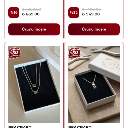
₺ 1,000.00
₺ 1,400.00
%
16
%
32
₺ 839.00
₺ 949.00
Ürünü İncele
Ürünü İncele
REACRAFT
REACRAFT