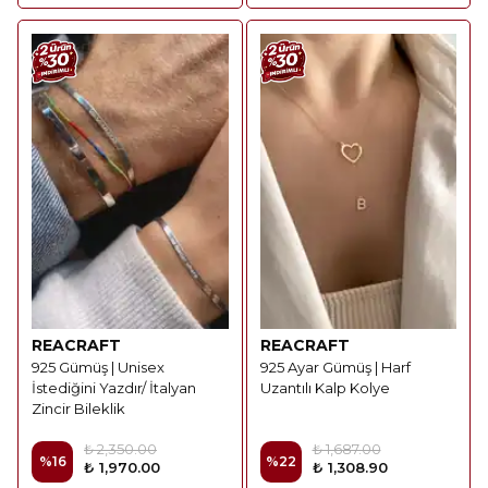
REACRAFT
REACRAFT
925 Gümüş | Unisex
925 Ayar Gümüş | Harf
İstediğini Yazdır/ İtalyan
Uzantılı Kalp Kolye
Zincir Bileklik
₺ 2,350.00
₺ 1,687.00
%
16
%
22
₺ 1,970.00
₺ 1,308.90