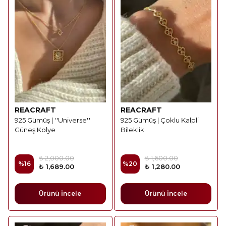
REACRAFT
REACRAFT
925 Gümüş | ''Universe''
925 Gümüş | Çoklu Kalpli
Güneş Kolye
Bileklik
₺ 2,000.00
₺ 1,600.00
%
16
%
20
₺ 1,689.00
₺ 1,280.00
Ürünü İncele
Ürünü İncele