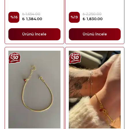
₺ 1,654.00
₺ 2,250.00
%
16
%
19
₺ 1,384.00
₺ 1,830.00
Ürünü İncele
Ürünü İncele