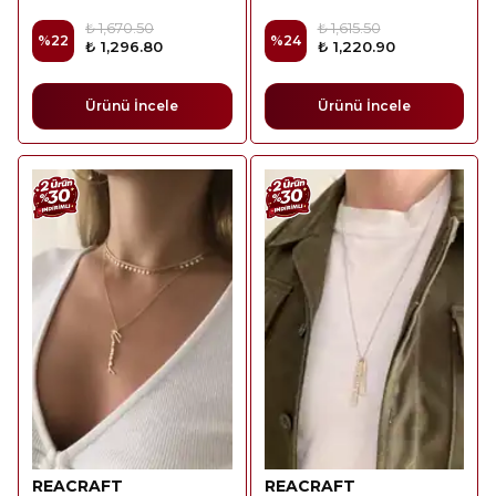
₺ 1,670.50
₺ 1,615.50
%
22
%
24
₺ 1,296.80
₺ 1,220.90
Ürünü İncele
Ürünü İncele
REACRAFT
REACRAFT