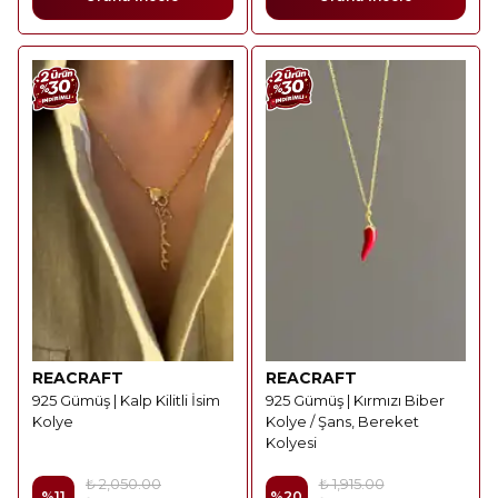
REACRAFT
REACRAFT
925 Gümüş | Kalp Kilitli İsim
925 Gümüş | Kırmızı Biber
Kolye
Kolye / Şans, Bereket
Kolyesi
₺ 2,050.00
₺ 1,915.00
%
11
%
20