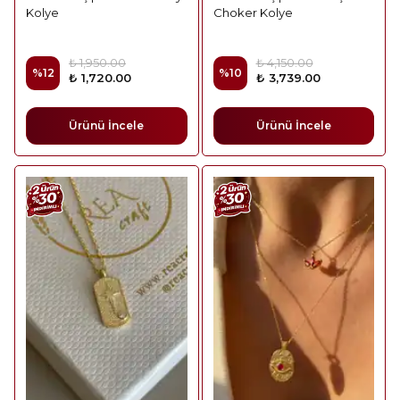
Kolye
Choker Kolye
₺ 1,950.00
₺ 4,150.00
%
12
%
10
₺ 1,720.00
₺ 3,739.00
Ürünü İncele
Ürünü İncele