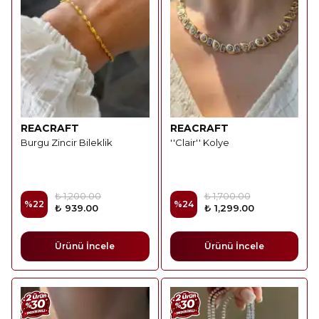
REACRAFT
REACRAFT
Burgu Zincir Bileklik
''Clair'' Kolye
₺ 1,200.00
₺ 1,700.00
%
22
%
24
₺ 939.00
₺ 1,299.00
Ürünü İncele
Ürünü İncele