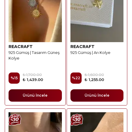
REACRAFT
REACRAFT
925 Gümüş | Tasarım Güneş
925 Gümüş | Arı Kolye
Kolye
₺ 1,700.00
₺ 1,600.00
%
15
%
22
₺ 1,439.00
₺ 1,255.00
Ürünü İncele
Ürünü İncele