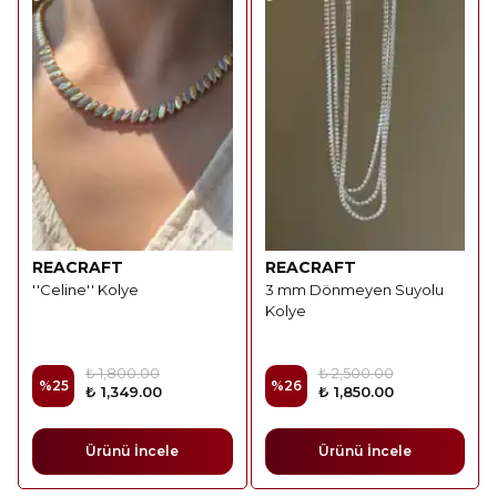
REACRAFT
REACRAFT
''Celine'' Kolye
3 mm Dönmeyen Suyolu
Kolye
₺ 1,800.00
₺ 2,500.00
%
25
%
26
₺ 1,349.00
₺ 1,850.00
Ürünü İncele
Ürünü İncele