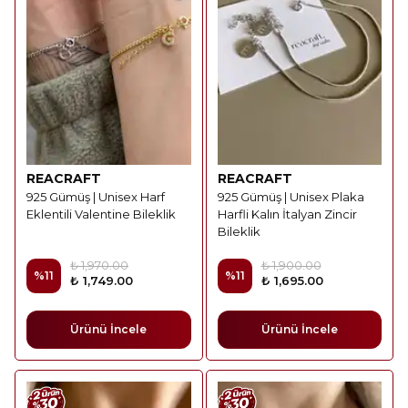
REACRAFT
REACRAFT
925 Gümüş | Unisex Harf
925 Gümüş | Unisex Plaka
Eklentili Valentine Bileklik
Harfli Kalın İtalyan Zincir
Bileklik
₺ 1,970.00
₺ 1,900.00
%
11
%
11
₺ 1,749.00
₺ 1,695.00
Ürünü İncele
Ürünü İncele