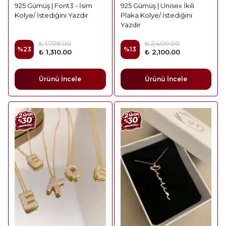
925 Gümüş | Font3 - İsim
925 Gümüş | Unisex İkili
Kolye/ İstediğini Yazdır
Plaka Kolye/ İstediğini
Yazdır
₺ 1,709.00
₺ 2,400.00
%
23
%
13
₺ 1,310.00
₺ 2,100.00
Ürünü İncele
Ürünü İncele