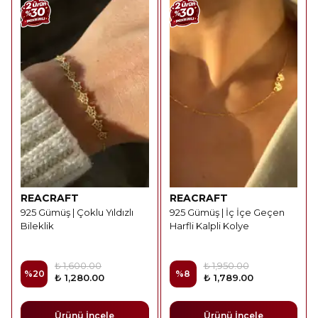
REACRAFT
REACRAFT
925 Gümüş | Çoklu Yıldızlı
925 Gümüş | İç İçe Geçen
Bileklik
Harfli Kalpli Kolye
₺ 1,600.00
₺ 1,950.00
%
20
%
8
₺ 1,280.00
₺ 1,789.00
Ürünü İncele
Ürünü İncele