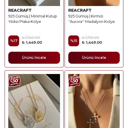
REACRAFT
REACRAFT
925 Gümüş | Minimal Kutup
925 Gümüş | Kırmızı
Yıldızı Plaka Kolye
''Aurora'' Madalyon Kolye
₺ 1,740.00
₺ 1,710.00
%
17
%
15
₺ 1,449.00
₺ 1,449.00
Ürünü İncele
Ürünü İncele