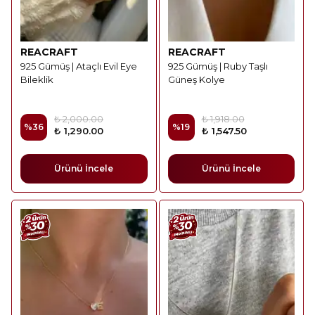
REACRAFT
REACRAFT
925 Gümüş | Ataçlı Evil Eye
925 Gümüş | Ruby Taşlı
Bileklik
Güneş Kolye
₺ 2,000.00
₺ 1,918.00
%
36
%
19
₺ 1,290.00
₺ 1,547.50
Ürünü İncele
Ürünü İncele