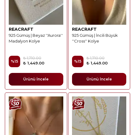
REACRAFT
REACRAFT
925 Gümüş | Beyaz ''Aurora''
925 Gümüş | İncili Büyük
Madalyon Kolye
''Cross'' Kolye
₺ 1,710.00
₺ 1,710.00
%
15
%
15
₺ 1,449.00
₺ 1,449.00
Ürünü İncele
Ürünü İncele