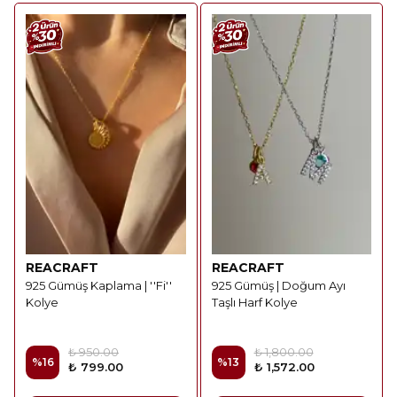
REACRAFT
REACRAFT
925 Gümüş Kaplama | ''Fi''
925 Gümüş | Doğum Ayı
Kolye
Taşlı Harf Kolye
₺ 950.00
₺ 1,800.00
%
16
%
13
₺ 799.00
₺ 1,572.00