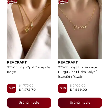
REACRAFT
REACRAFT
925 Gümüş | Opal Detaylı Ay
925 Gümüş | İthal Vintage
Kolye
Burgu Zincirli İsim Kolye/
İstediğini Yazdır
₺ 1,775.00
₺ 2,100.00
%
17
%
10
₺ 1,472.70
₺ 1,899.00
Ürünü İncele
Ürünü İncele