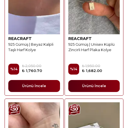
REACRAFT
REACRAFT
925 Gümüş | Beyaz Kalpli
925 Gümüş | Unisex Küplü
Taşlı Harf Kolye
Zincirli Harf Plaka Kolye
₺ 2,050.00
₺ 1,950.00
%
14
%
14
₺ 1,760.70
₺ 1,682.00
Ürünü İncele
Ürünü İncele