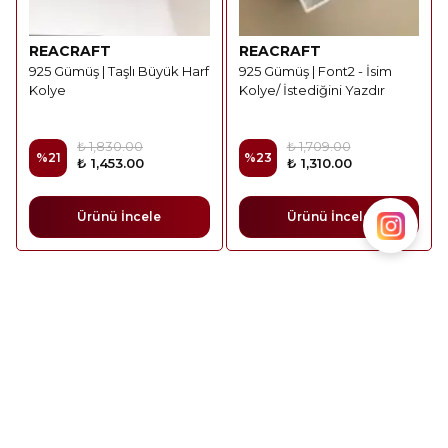
REACRAFT
REACRAFT
925 Gümüş | Taşlı Büyük Harf
925 Gümüş | Font2 - İsim
Kolye
Kolye/ İstediğini Yazdır
₺ 1,830.00
₺ 1,709.00
%
21
%
23
₺ 1,453.00
₺ 1,310.00
Ürünü İncele
Ürünü İncele
Zamansız Stil Arayanlara: Modern Takı
Seçkisi
Takılar, bir kombini tamamlamanın çok ötesinde; kişisel