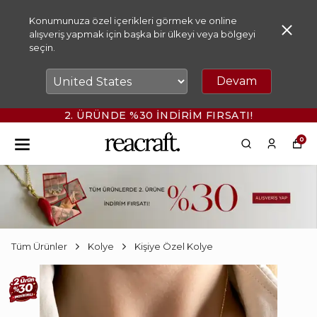
Konumunuza özel içerikleri görmek ve online
alışveriş yapmak için başka bir ülkeyi veya bölgeyi
seçin.
Devam
2. ÜRÜNDE %30 İNDİRİM FIRSATI!
0
Tüm Ürünler
Kolye
Kişiye Özel Kolye