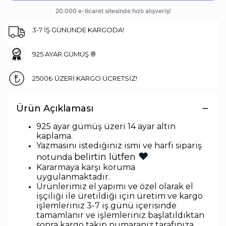
3-7 İŞ GÜNÜNDE KARGODA!
925 AYAR GÜMÜŞ ®
2500₺ ÜZERİ KARGO ÜCRETSİZ!
Ürün Açıklaması
925 ayar gümüş üzeri 14 ayar altın
kaplama.
Yazmasını istediğiniz ismi ve harfi sipariş
♥
belirtin lütfen
notunda
Kararmaya karşı koruma
uygulanmaktadır.
Ürünlerimiz el yapımı ve özel olarak el
işçiliği ile üretildiği için üretim ve kargo
işlemleriniz 3-7 iş günü içerisinde
tamamlanır ve işlemleriniz başlatıldıktan
sonra kargo takip numaranız tarafınıza