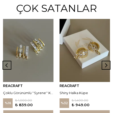
ÇOK SATANLAR
REACRAFT
REACRAFT
Çoklu Görünümlü ''Syrene'' Küpe
Shiny Halka Küpe
₺ 1,000.00
₺ 1,400.00
%
16
%
32
₺ 839.00
₺ 949.00