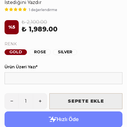
İstediğini Yazdır
1 değerlendirme
₺ 2,100.00
%
5
₺ 1,989.00
RENK
GOLD
ROSE
SILVER
Ürün Üzeri Yazı
*
SEPETE EKLE