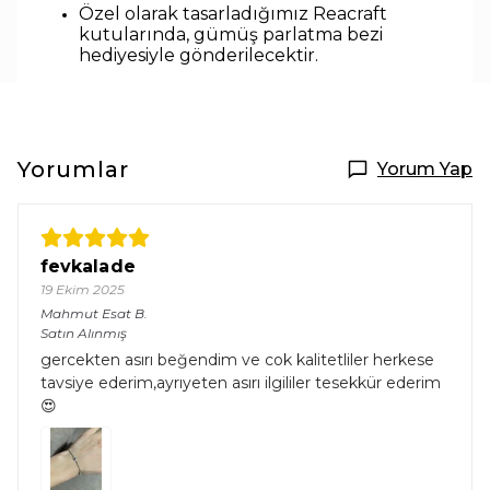
Özel olarak tasarladığımız Reacraft
kutularında,
gümüş parlatma bezi
hediyesiyle
gönderilecektir.
Yorumlar
Yorum Yap
fevkalade
19 Ekim 2025
Mahmut Esat
B.
Satın Alınmış
gercekten asırı beğendim ve cok kalitetliler herkese
tavsiye ederim,ayrıyeten asırı ilgililer tesekkür ederim
😍