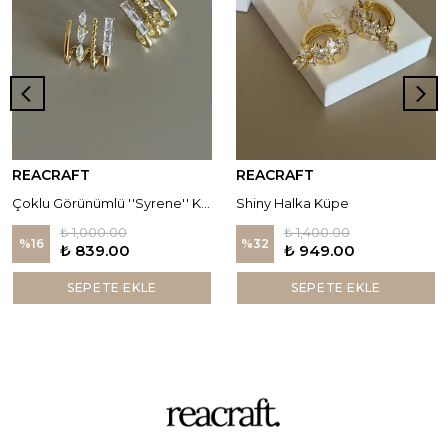
REACRAFT
REACRAFT
Çoklu Görünümlü ''Syrene'' Küpe
Shiny Halka Küpe
₺ 1,000.00
₺ 1,400.00
%
16
%
32
₺ 839.00
₺ 949.00
SEPETE EKLE
SEPETE EKLE