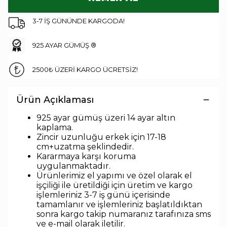
3-7 İŞ GÜNÜNDE KARGODA!
925 AYAR GÜMÜŞ ®
2500₺ ÜZERİ KARGO ÜCRETSİZ!
Ürün Açıklaması
925 ayar gümüş üzeri 14 ayar altın
kaplama.
Zincir uzunluğu erkek için 17-18
cm+uzatma
şeklindedir
.
Kararmaya karşı koruma
uygulanmaktadır.
Ürünlerimiz el yapımı ve özel olarak el
işçiliği ile üretildiği için üretim ve kargo
işlemleriniz 3-7 iş günü içerisinde
tamamlanır ve işlemleriniz başlatıldıktan
sonra kargo takip numaranız tarafınıza sms
ve e-mail olarak iletilir.