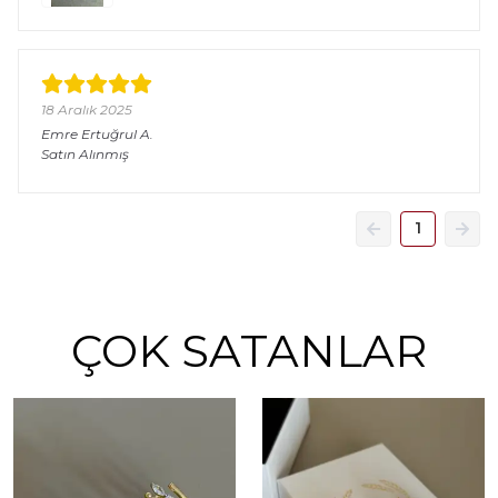
18 Aralık 2025
Emre Ertuğrul
A.
Satın Alınmış
1
ÇOK SATANLAR