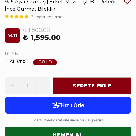
925 Ayar Gümüş | Erkek Mavi Taşlı Bal Peteği
İnce Gurmet Bileklik
2 değerlendirme
₺ 1,800.00
%
11
₺ 1,595.00
RENK
SILVER
GOLD
SEPETE EKLE
HEMEN AL