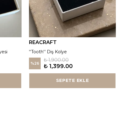
REACRAFT
REAC
yesi
''Tooth'' Diş Kolye
Kutup Y
₺ 1,900.00
%
26
%
26
₺ 1,399.00
SEPETE EKLE