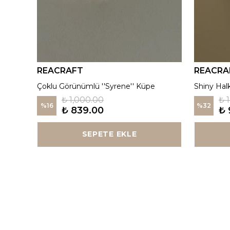
REACRAFT
REACRA
925 Gümüş | Kırmızı ''Aurora'' Madalyon Kolye
Çoklu Görünümlü ''Syrene'' Küpe
Shiny Hal
₺ 1,000.00
₺ 
%
16
%
32
₺ 839.00
₺ 
SEPETE EKLE