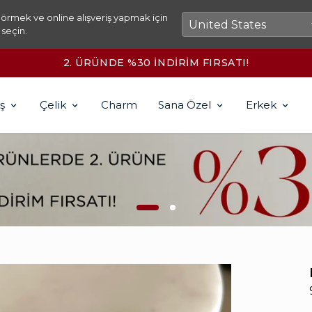
örmek ve online alışveriş yapmak için
 seçin.
2500₺ ÜZERİ KARGO ÜCRETSİZ!
ş
Çelik
Charm
Sana Özel
Erkek