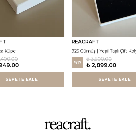
FT
REACRAFT
ka Küpe
925 Gümüş | Yeşil Taşlı Çift Kol
1,400.00
₺ 3,500.00
%
17
949.00
₺ 2,899.00
SEPETE EKLE
SEPETE EKLE