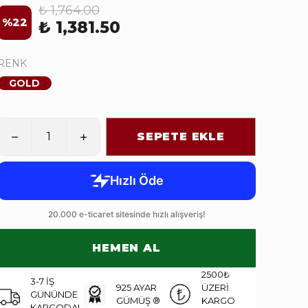
₺ 1,764.00
%
22
₺ 1,381.50
RENK
GOLD
SEPETE EKLE
HEMEN AL
2500₺
3-7 İŞ
925 AYAR
ÜZERİ
GÜNÜNDE
GÜMÜŞ ®
KARGO
KARGODA!