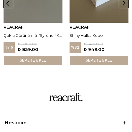
REACRAFT
REACRAFT
Çoklu Görünümlü ''Syrene'' Küpe
Shiny Halka Küpe
₺ 1,000.00
₺ 1,400.00
%
16
%
32
₺ 839.00
₺ 949.00
SEPETE EKLE
SEPETE EKLE
Hesabım