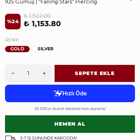
925 Gümüş | ''Falling Stars'' Piercing
₺ 1,522.00
%
24
₺ 1,153.80
RENK
GOLD
SILVER
SEPETE EKLE
HEMEN AL
3-7 İŞ GÜNÜNDE KARGODA!